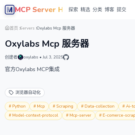
MCP Server Hub
探索
精选
分类
博客
提交
首页
Servers
Oxylabs Mcp 服务器
Oxylabs Mcp 服务器
创建者
oxylabs
•
Jul 3, 2025
官方Oxylabs MCP集成
浏览器自动化
#
Python
#
Mcp
#
Scraping
#
Data-collection
#
Ai-t
#
Model-context-protocol
#
Mcp-server
#
E-comerce-scrap