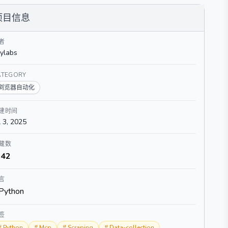
项目信息
者
ylabs
ATEGORY
浏览器自动化
建时间
l 3, 2025
藏数
42
言
Python
签
#
Python
#
Mcp
#
Scraping
#
Data-collection