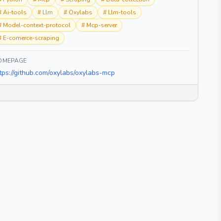
#
Ai-tools
#
Llm
#
Oxylabs
#
Llm-tools
#
Model-context-protocol
#
Mcp-server
#
E-comerce-scraping
OMEPAGE
tps://github.com/oxylabs/oxylabs-mcp