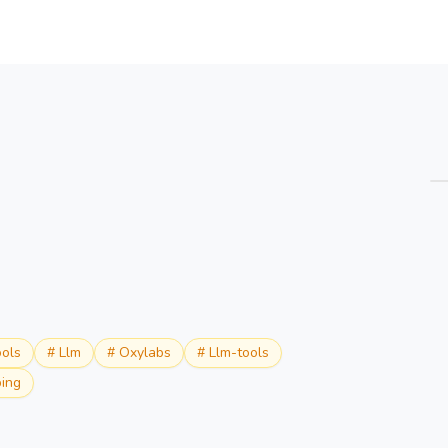
概览
详情
替代方案
ools
#
Llm
#
Oxylabs
#
Llm-tools
ing