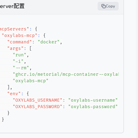
Server配置
Copy
mcpServers"
:
{
"oxylabs-mcp"
:
{
"command"
:
"docker"
,
"args"
:
[
"run"
,
"-i"
,
"--rm"
,
"ghcr.io/metorial/mcp-container--oxylabs--oxy
"oxylabs-mcp"
]
,
"env"
:
{
"OXYLABS_USERNAME"
:
"oxylabs-username"
,
"OXYLABS_PASSWORD"
:
"oxylabs-password"
}
}