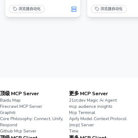
浏览器自动化
浏览器自动化
顶级 MCP Server
更多 MCP Server
Baidu Map
21st.dev Magic Ai Agent
Firecrawl MCP Server
mcp audience insights
Graphiti
Mcp Terminal
Core Philosophy: Connect, Unify,
Apify Model Context Protocol
Respond
(mcp) Server
Github Mcp Server
Time