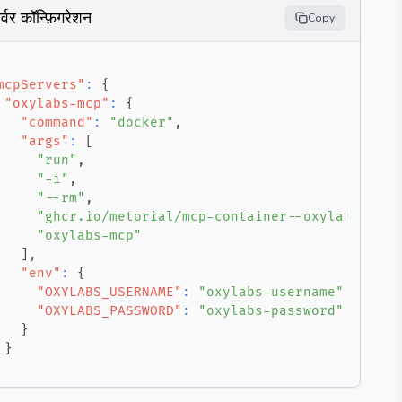
र्वर कॉन्फ़िगरेशन
Copy
mcpServers"
:
{
"oxylabs-mcp"
:
{
"command"
:
"docker"
,
"args"
:
[
"run"
,
"-i"
,
"--rm"
,
"ghcr.io/metorial/mcp-container--oxylabs--oxy
"oxylabs-mcp"
]
,
"env"
:
{
"OXYLABS_USERNAME"
:
"oxylabs-username"
,
"OXYLABS_PASSWORD"
:
"oxylabs-password"
}
}