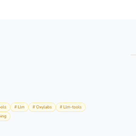
सारांश
विवरण
वैकल्पिक
ools
#
Llm
#
Oxylabs
#
Llm-tools
ing