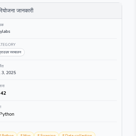
रियोजना जानकारी
खक
ylabs
ATEGORY
ब्राउज़र स्वचालन
्मित
l 3, 2025
ारा
42
ा
Python
#
Python
#
Mcp
#
Scraping
#
Data-collection