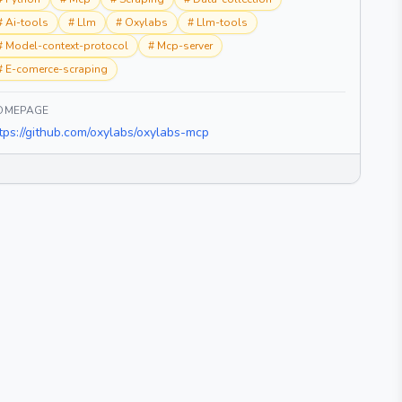
#
Ai-tools
#
Llm
#
Oxylabs
#
Llm-tools
#
Model-context-protocol
#
Mcp-server
#
E-comerce-scraping
OMEPAGE
tps://github.com/oxylabs/oxylabs-mcp