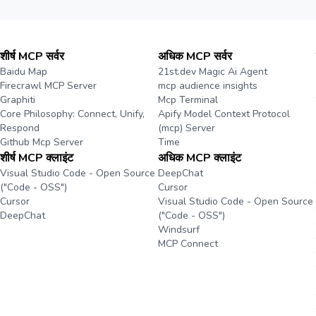
शीर्ष MCP सर्वर
अधिक MCP सर्वर
Baidu Map
21st.dev Magic Ai Agent
Firecrawl MCP Server
mcp audience insights
Graphiti
Mcp Terminal
Core Philosophy: Connect, Unify,
Apify Model Context Protocol
Respond
(mcp) Server
Github Mcp Server
Time
शीर्ष MCP क्लाइंट
अधिक MCP क्लाइंट
Visual Studio Code - Open Source
DeepChat
("Code - OSS")
Cursor
Cursor
Visual Studio Code - Open Source
DeepChat
("Code - OSS")
Windsurf
MCP Connect