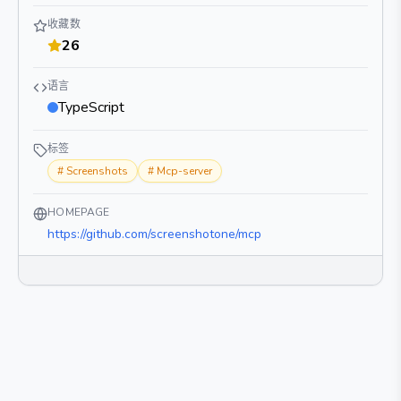
收藏数
26
语言
TypeScript
标签
#
Screenshots
#
Mcp-server
HOMEPAGE
https://github.com/screenshotone/mcp