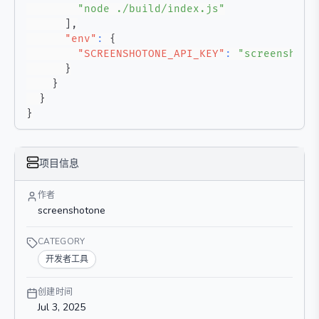
"node ./build/index.js"
]
,
"env"
:
{
"SCREENSHOTONE_API_KEY"
:
"screenshoto
}
}
}
}
项目信息
作者
screenshotone
CATEGORY
开发者工具
创建时间
Jul 3, 2025