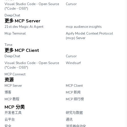
Visual Studio Code - Open Source
Cursor
("Code - OSS")
DeepChat
更多 MCP Server
21st.dev Magic Ai Agent
mcp audience insights
Mcp Terminal
Apify Model Context Protocol
(mcp) Server
Time
更多 MCP Client
DeepChat
Cursor
Visual Studio Code - Open Source
Windsurf
("Code - OSS")
MCP Connect
资源
MCP Server
MCP Client
博客
MCP 新闻
MCP 教程
MCP 排行榜
MCP 分类
开发者工具
研究与数据
云平台
通讯
安全
浏览器自动化