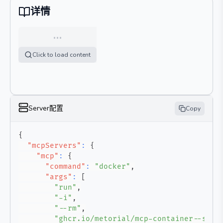
详情
…
Click to load content
Server配置
Copy
{
"mcpServers"
:
{
"mcp"
:
{
"command"
:
"docker"
,
"args"
:
[
"run"
,
"-i"
,
"--rm"
,
"ghcr.io/metorial/mcp-container--scre