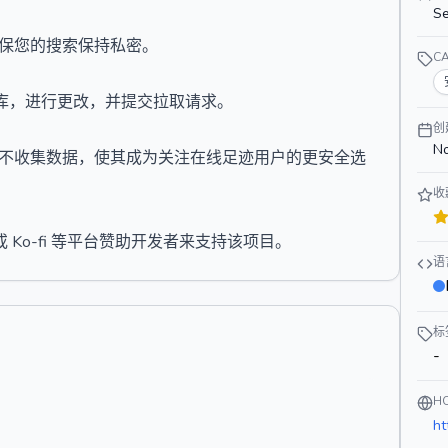
Se
，确保您的搜索保持私密。
C
库，进行更改，并提交拉取请求。
创
No
隐私，不收集数据，使其成为关注在线足迹用户的更安全选
收
 或 Ko-fi 等平台赞助开发者来支持该项目。
语
标
-
H
ht