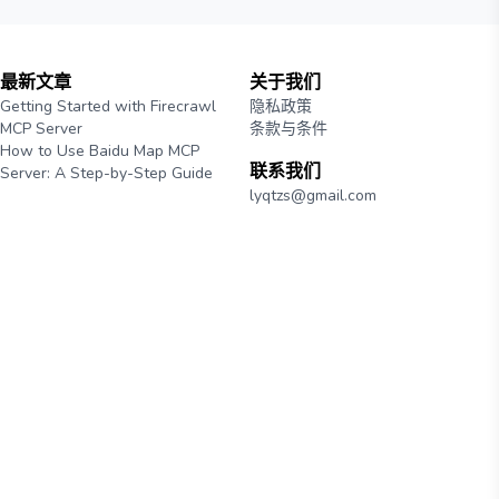
最新文章
关于我们
Getting Started with Firecrawl
隐私政策
MCP Server
条款与条件
How to Use Baidu Map MCP
联系我们
Server: A Step-by-Step Guide
lyqtzs@gmail.com