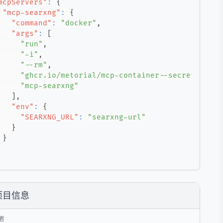
mcpServers"
:
{
"mcp-searxng"
:
{
"command"
:
"docker"
,
"args"
:
[
"run"
,
"-i"
,
"--rm"
,
"ghcr.io/metorial/mcp-container--secretiveshe
"mcp-searxng"
]
,
"env"
:
{
"SEARXNG_URL"
:
"searxng-url"
}
}
项目信息
者