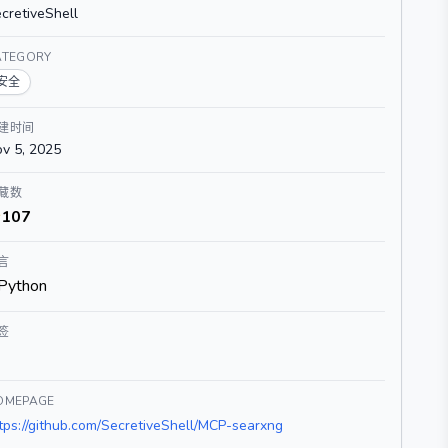
cretiveShell
ATEGORY
安全
建时间
v 5, 2025
藏数
107
言
Python
签
OMEPAGE
tps://github.com/SecretiveShell/MCP-searxng