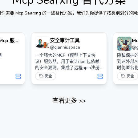
Mcp Searxng
替代方案
果你需要
Mcp Searxng
的一些替代方案，我们为你提供了按类别划分的网
y Mcp 服务
安全审计工具
M
@
qianniuspace
@
器
一个强大的MCP（模型上下文协
隐私保护的
议）服务器，用于审计npm包依赖
到达外部A
的安全漏洞。集成了远程npm注册
时伪匿名化
表，实现实时安全检查。
同时保持
安全
安全
析。
查看更多
>>