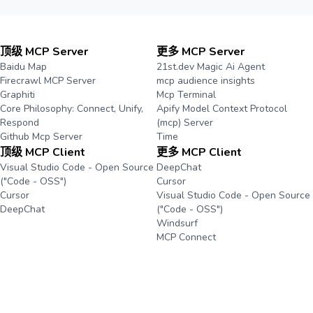
顶级 MCP Server
更多 MCP Server
Baidu Map
21st.dev Magic Ai Agent
Firecrawl MCP Server
mcp audience insights
Graphiti
Mcp Terminal
Core Philosophy: Connect, Unify,
Apify Model Context Protocol
Respond
(mcp) Server
Github Mcp Server
Time
顶级 MCP Client
更多 MCP Client
Visual Studio Code - Open Source
DeepChat
("Code - OSS")
Cursor
Cursor
Visual Studio Code - Open Source
DeepChat
("Code - OSS")
Windsurf
MCP Connect