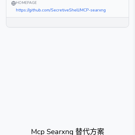
HOMEPAGE
https://github.com/SecretiveShell/MCP-searxng
Mcp Searxng
替代方案