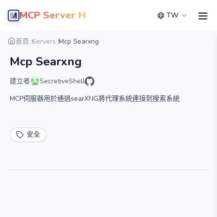
MCP Server Hub
TW
men
概覽
詳細
替代方案
首頁
Servers
Mcp Searxng
Mcp Searxng
建立者
SecretiveShell
MCP伺服器用於通過searXNG將代理系統連接到搜索系統
安全