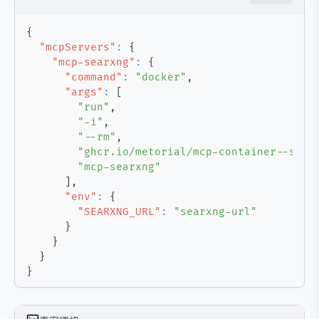
{
"mcpServers"
:
{
"mcp-searxng"
:
{
"command"
:
"docker"
,
"args"
:
[
"run"
,
"-i"
,
"--rm"
,
"ghcr.io/metorial/mcp-container--secr
"mcp-searxng"
]
,
"env"
:
{
"SEARXNG_URL"
:
"searxng-url"
}
}
}
}