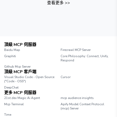
查看更多
>>
頂級 MCP 伺服器
Baidu Map
Firecrawl MCP Server
Graphiti
Core Philosophy: Connect, Unify,
Respond
Github Mcp Server
頂級 MCP 客戶端
Visual Studio Code - Open Source
Cursor
("Code - OSS")
DeepChat
更多 MCP 伺服器
21st.dev Magic Ai Agent
mcp audience insights
Mcp Terminal
Apify Model Context Protocol
(mcp) Server
Time