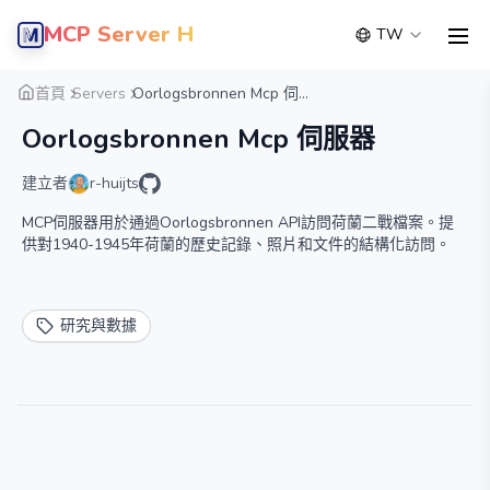
MCP Server Hub
TW
men
概覽
詳細
替代方案
首頁
Servers
Oorlogsbronnen Mcp 伺...
Oorlogsbronnen Mcp 伺服器
建立者
r-huijts
MCP伺服器用於通過Oorlogsbronnen API訪問荷蘭二戰檔案。提
供對1940-1945年荷蘭的歷史記錄、照片和文件的結構化訪問。
研究與數據