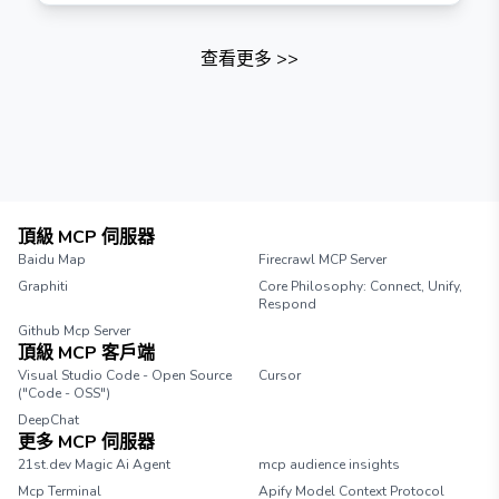
查看更多
>>
頂級 MCP 伺服器
Baidu Map
Firecrawl MCP Server
Graphiti
Core Philosophy: Connect, Unify,
Respond
Github Mcp Server
頂級 MCP 客戶端
Visual Studio Code - Open Source
Cursor
("Code - OSS")
DeepChat
更多 MCP 伺服器
21st.dev Magic Ai Agent
mcp audience insights
Mcp Terminal
Apify Model Context Protocol