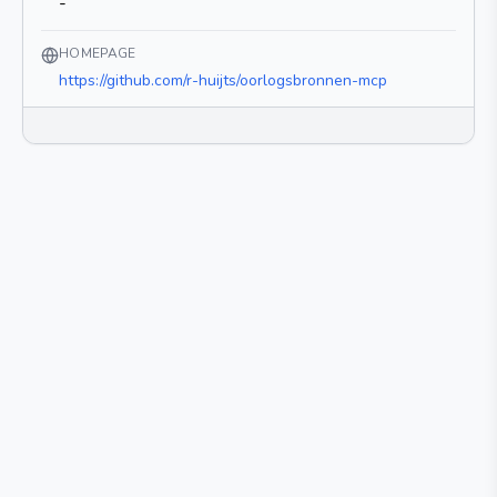
-
HOMEPAGE
https://github.com/r-huijts/oorlogsbronnen-mcp