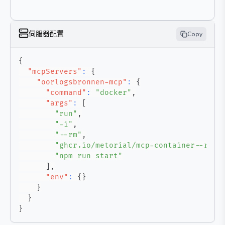
伺服器配置
Copy
{
"mcpServers"
:
{
"oorlogsbronnen-mcp"
:
{
"command"
:
"docker"
,
"args"
:
[
"run"
,
"-i"
,
"--rm"
,
"ghcr.io/metorial/mcp-container--r-hu
"npm run start"
]
,
"env"
:
{
}
}
}
}