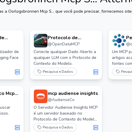
vas a
Oorlogsbronnen Mcp S...
que você pode precisar, fornecemos sites
de
Protocolo de
Pe
@
OpenDataMCP
@
Dados
Contexto do Modelo
M
de Dados Abertos
lizador de
Conecte qualquer Dado Aberto a
Um MCP pa
gging Face
qualquer LLM com o Protocolo de
artigos ac
Contexto do Modelo.
fontes com
bioRxiv, et
Pesquisa e Dados
Pesqu
co Mcp
mcp audiense insights
@
AudienseCo
buscar
O Servidor Audiense Insights MCP
isos.
é um servidor baseado no
Protocolo de Contexto do Modelo
(MCP) que permite que Claude e
Pesquisa e Dados
outros clientes compatíveis com