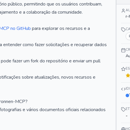
io público, permitindo que os usuários contribuam,
A
ajamento e a colaboração da comunidade.
r-
-MCP no GitHub
para explorar os recursos e a
C
entender como fazer solicitações e recuperar dados
C
Au
, pode fazer um fork do repositório e enviar um pull
E
tificações sobre atualizações, novos recursos e
I
sbronnen-MCP?
, fotografias e vários documentos oficiais relacionados
E
-
H