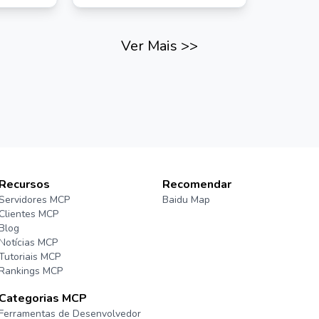
MCP interajam com sua conta do
Audiense Insights.
Ver Mais
>>
Recursos
Recomendar
Servidores MCP
Baidu Map
Clientes MCP
Blog
Notícias MCP
Tutoriais MCP
Rankings MCP
Categorias MCP
Ferramentas de Desenvolvedor