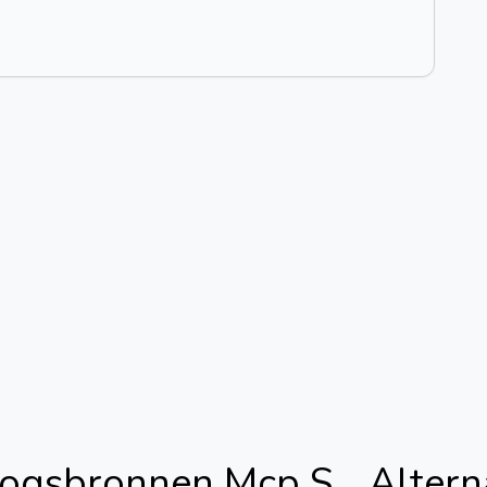
ogsbronnen Mcp S...
Altern