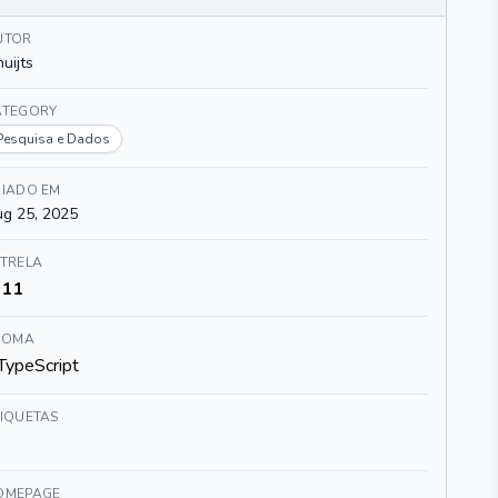
UTOR
huijts
ATEGORY
Pesquisa e Dados
RIADO EM
g 25, 2025
STRELA
11
DIOMA
TypeScript
TIQUETAS
OMEPAGE