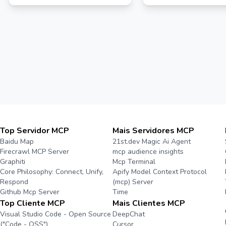
Top Servidor MCP
Mais Servidores MCP
Baidu Map
21st.dev Magic Ai Agent
Firecrawl MCP Server
mcp audience insights
Graphiti
Mcp Terminal
Core Philosophy: Connect, Unify,
Apify Model Context Protocol
Respond
(mcp) Server
Github Mcp Server
Time
Top Cliente MCP
Mais Clientes MCP
Visual Studio Code - Open Source
DeepChat
("Code - OSS")
Cursor