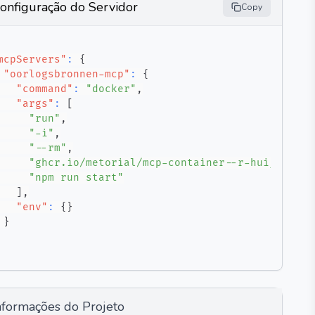
onfiguração do Servidor
Copy
mcpServers"
:
{
"oorlogsbronnen-mcp"
:
{
"command"
:
"docker"
,
"args"
:
[
"run"
,
"-i"
,
"--rm"
,
"ghcr.io/metorial/mcp-container--r-huijts--oo
"npm run start"
]
,
"env"
:
{
}
}
nformações do Projeto