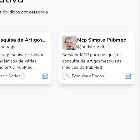
 divididos por categoria.
squisa de Artigos
Mcp Simple Pubmed
openags
@
andybrandt
cp
ra pesquisar e baixar
Servidor MCP para pesquisa e
adêmicos de várias
consulta de artigos/pesquisas
o arXiv, PubMed,
médicas do PubMed
c.
isa e Dados
Pesquisa e Dados