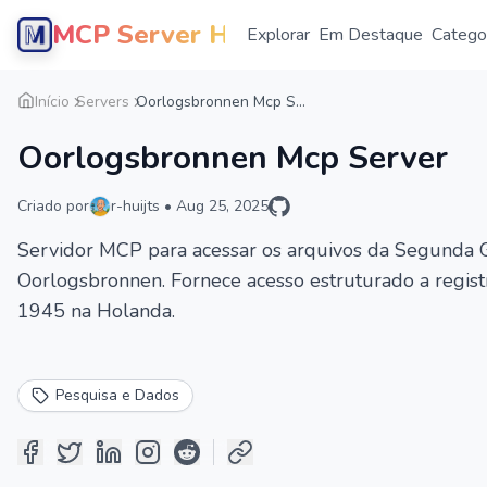
MCP Server Hub
Explorar
Em Destaque
Catego
Início
Servers
Oorlogsbronnen Mcp S...
Oorlogsbronnen Mcp Server
Criado por
r-huijts
•
Aug 25, 2025
Servidor MCP para acessar os arquivos da Segunda 
Oorlogsbronnen. Fornece acesso estruturado a regist
1945 na Holanda.
Pesquisa e Dados