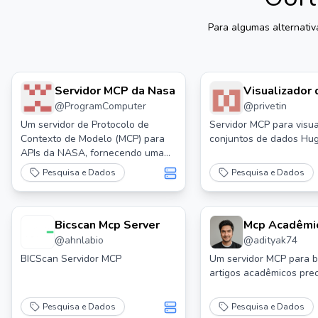
Para algumas alternati
Servidor MCP da Nasa
Visualizador 
@
ProgramComputer
@
privetin
Conjunto de 
Servidor Mcp
Um servidor de Protocolo de
Servidor MCP para visua
Contexto de Modelo (MCP) para
conjuntos de dados Hu
APIs da NASA, fornecendo uma
interface padronizada para
Pesquisa e Dados
Pesquisa e Dados
modelos de IA interagirem com a
vasta gama de fontes de dados
da NASA.
Bicscan Mcp Server
Mcp Acadêmi
@
ahnlabio
@
adityak74
Servidor
BICScan Servidor MCP
Um servidor MCP para 
artigos acadêmicos prec
Pesquisa e Dados
Pesquisa e Dados