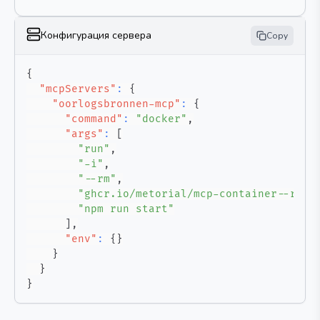
Конфигурация сервера
Copy
{
"mcpServers"
:
{
"oorlogsbronnen-mcp"
:
{
"command"
:
"docker"
,
"args"
:
[
"run"
,
"-i"
,
"--rm"
,
"ghcr.io/metorial/mcp-container--r-hu
"npm run start"
]
,
"env"
:
{
}
}
}
}