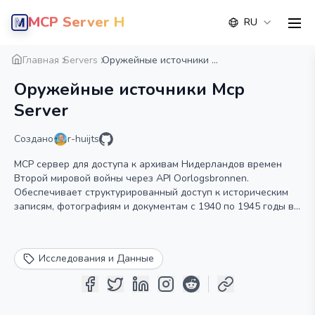
MCP Server Hub
RU
men
Обзор
Деталь
Альтернатива
Главная
Servers
Оружейные источники ...
Оружейные источники Mcp
Server
Создано
r-huijts
MCP сервер для доступа к архивам Нидерландов времен
Второй мировой войны через API Oorlogsbronnen.
Обеспечивает структурированный доступ к историческим
записям, фотографиям и документам с 1940 по 1945 годы в
Нидерландах.
Исследования и Данные