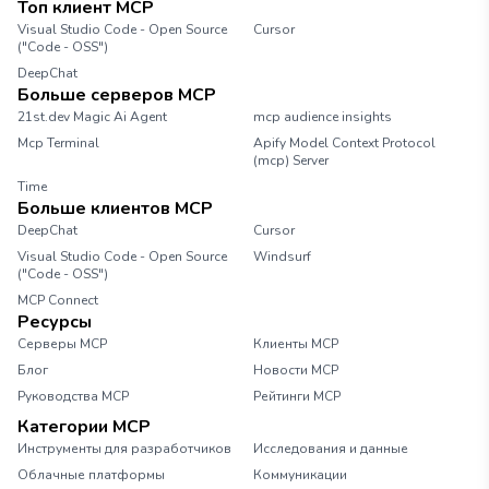
Топ клиент MCP
Visual Studio Code - Open Source
Cursor
("Code - OSS")
DeepChat
Больше серверов MCP
21st.dev Magic Ai Agent
mcp audience insights
Mcp Terminal
Apify Model Context Protocol
(mcp) Server
Time
Больше клиентов MCP
DeepChat
Cursor
Visual Studio Code - Open Source
Windsurf
("Code - OSS")
MCP Connect
Ресурсы
Серверы MCP
Клиенты MCP
Блог
Новости MCP
Руководства MCP
Рейтинги MCP
Категории MCP
Инструменты для разработчиков
Исследования и данные
Облачные платформы
Коммуникации