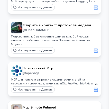
MCP сервер для просмотра наборов данных Hugging Face
Исследования и Данные
Открытый контекст протокола модели
данных
@
OpenDataMCP
Подключите любые открытые данные к любой модели
языкового обучения с помощью Протокола Контекста
Модели.
Исследования и Данные
Поиск статей Mcp
@
openags
MCP для поиска и загрузки академических статей из
нескольких источников, таких как arXiv, PubMed, bioRxiv и т.д.
Исследования и Данные
Mcp Simple Pubmed