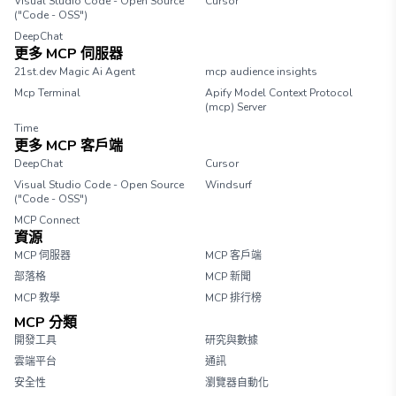
Visual Studio Code - Open Source
Cursor
("Code - OSS")
DeepChat
更多 MCP 伺服器
21st.dev Magic Ai Agent
mcp audience insights
Mcp Terminal
Apify Model Context Protocol
(mcp) Server
Time
更多 MCP 客戶端
DeepChat
Cursor
Visual Studio Code - Open Source
Windsurf
("Code - OSS")
MCP Connect
資源
MCP 伺服器
MCP 客戶端
部落格
MCP 新聞
MCP 教學
MCP 排行榜
MCP 分類
開發工具
研究與數據
雲端平台
通訊
安全性
瀏覽器自動化