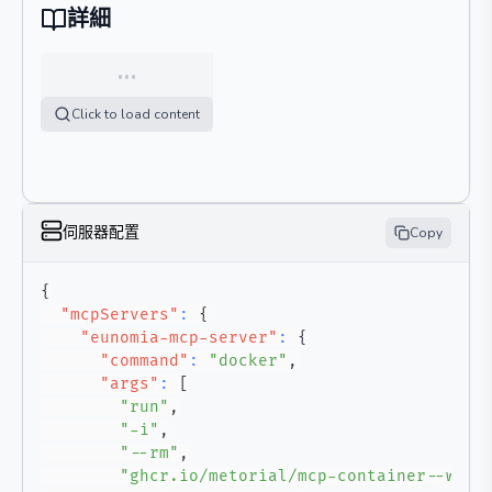
詳細
…
Click to load content
伺服器配置
Copy
{
"mcpServers"
:
{
"eunomia-mcp-server"
:
{
"command"
:
"docker"
,
"args"
:
[
"run"
,
"-i"
,
"--rm"
,
"ghcr.io/metorial/mcp-container--what