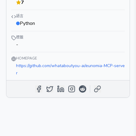
7
語言
Python
標籤
-
HOMEPAGE
https://github.com/whataboutyou-ai/eunomia-MCP-serve
r