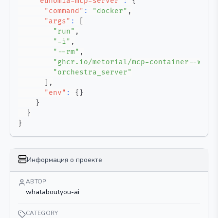
"eunomia-mcp-server"
:
{
"command"
:
"docker"
,
"args"
:
[
"run"
,
"-i"
,
"--rm"
,
"ghcr.io/metorial/mcp-container--what
"orchestra_server"
]
,
"env"
:
{
}
}
}
}
Информация о проекте
АВТОР
whataboutyou-ai
CATEGORY