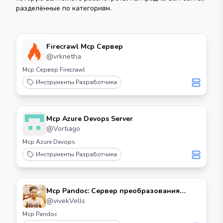
разделённые по категориям.
Firecrawl Mcp Сервер
@
vrknetha
Mcp Сервер Firecrawl
Инструменты Разработчика
Mcp Azure Devops Server
@
Vortiago
Mcp Azure Devops
Инструменты Разработчика
Mcp Pandoc: Сервер преобразования
документов Mcp
@
vivekVells
Mcp Pandoc