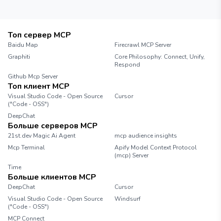
Топ сервер MCP
Baidu Map
Firecrawl MCP Server
Graphiti
Core Philosophy: Connect, Unify,
Respond
Github Mcp Server
Топ клиент MCP
Visual Studio Code - Open Source
Cursor
("Code - OSS")
DeepChat
Больше серверов MCP
21st.dev Magic Ai Agent
mcp audience insights
Mcp Terminal
Apify Model Context Protocol
(mcp) Server
Time
Больше клиентов MCP
DeepChat
Cursor
Visual Studio Code - Open Source
Windsurf
("Code - OSS")
MCP Connect