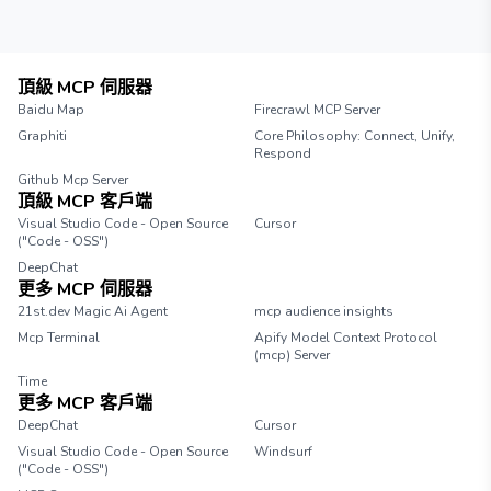
頂級 MCP 伺服器
Baidu Map
Firecrawl MCP Server
Graphiti
Core Philosophy: Connect, Unify,
Respond
Github Mcp Server
頂級 MCP 客戶端
Visual Studio Code - Open Source
Cursor
("Code - OSS")
DeepChat
更多 MCP 伺服器
21st.dev Magic Ai Agent
mcp audience insights
Mcp Terminal
Apify Model Context Protocol
(mcp) Server
Time
更多 MCP 客戶端
DeepChat
Cursor
Visual Studio Code - Open Source
Windsurf
("Code - OSS")