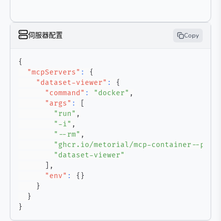
伺服器配置
Copy
{
"mcpServers"
:
{
"dataset-viewer"
:
{
"command"
:
"docker"
,
"args"
:
[
"run"
,
"-i"
,
"--rm"
,
"ghcr.io/metorial/mcp-container--priv
"dataset-viewer"
]
,
"env"
:
{
}
}
}
}