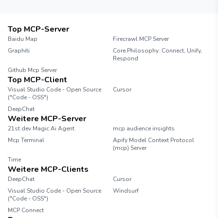
Top MCP-Server
Baidu Map
Firecrawl MCP Server
Graphiti
Core Philosophy: Connect, Unify,
Respond
Github Mcp Server
Top MCP-Client
Visual Studio Code - Open Source
Cursor
("Code - OSS")
DeepChat
Weitere MCP-Server
21st.dev Magic Ai Agent
mcp audience insights
Mcp Terminal
Apify Model Context Protocol
(mcp) Server
Time
Weitere MCP-Clients
DeepChat
Cursor
Visual Studio Code - Open Source
Windsurf
("Code - OSS")
MCP Connect