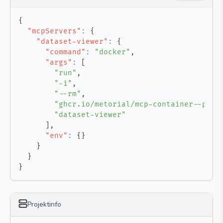
{
"mcpServers"
:
{
"dataset-viewer"
:
{
"command"
:
"docker"
,
"args"
:
[
"run"
,
"-i"
,
"--rm"
,
"ghcr.io/metorial/mcp-container--priv
"dataset-viewer"
]
,
"env"
:
{
}
}
}
}
Projektinfo