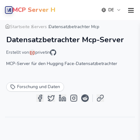
MCP Server Hub
DE
men
Übersicht
Detail
Alternative
Startseite
Servers
Datensatzbetrachter Mcp
Datensatzbetrachter Mcp-Server
Erstellt von
privetin
MCP-Server für den Hugging Face-Datensatzbetrachter
Forschung und Daten