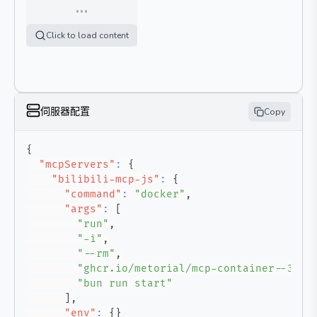
…
Click to load content
伺服器配置
Copy
{
"mcpServers"
:
{
"bilibili-mcp-js"
:
{
"command"
:
"docker"
,
"args"
:
[
"run"
,
"-i"
,
"--rm"
,
"ghcr.io/metorial/mcp-container--3489
"bun run start"
]
,
"env"
:
{
}