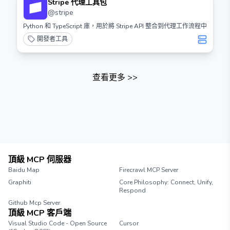
Stripe 代理工具包
@
stripe
Python 和 TypeScript 庫，用於將 Stripe API 整合到代理工作流程中
開發者工具
查看更多
>>
頂級 MCP 伺服器
Baidu Map
Firecrawl MCP Server
Graphiti
Core Philosophy: Connect, Unify,
Respond
Github Mcp Server
頂級 MCP 客戶端
Visual Studio Code - Open Source
Cursor