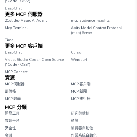
("Code - OSS")
DeepChat
更多 MCP 伺服器
21st.dev Magic Ai Agent
mcp audience insights
Mcp Terminal
Apify Model Context Protocol
(mcp) Server
Time
更多 MCP 客戶端
DeepChat
Cursor
Visual Studio Code - Open Source
Windsurf
("Code - OSS")
MCP Connect
資源
MCP 伺服器
MCP 客戶端
部落格
MCP 新聞
MCP 教學
MCP 排行榜
MCP 分類
開發工具
研究與數據
雲端平台
通訊
安全性
瀏覽器自動化
金融
作業系統自動化