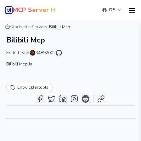
MCP Server Hub
DE
men
Übersicht
Detail
Alternative
Startseite
Servers
Bilibili Mcp
Bilibili Mcp
Erstellt von
34892002
Bilibili Mcp Js
Entwicklertools