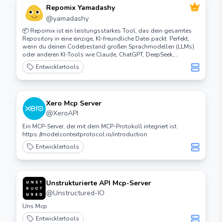
Repomix Yamadashy
@
yamadashy
📦 Repomix ist ein leistungsstarkes Tool, das dein gesamtes
Repository in eine einzige, KI-freundliche Datei packt. Perfekt,
wenn du deinen Codebestand großen Sprachmodellen (LLMs)
oder anderen KI-Tools wie Claude, ChatGPT, DeepSeek,
Perplexity, Gemini, Gemma, Llama, Grok und mehr zur
Entwicklertools
Verfügung stellen musst.
Xero Mcp Server
@
XeroAPI
Ein MCP-Server, der mit dem MCP-Protokoll integriert ist.
https://modelcontextprotocol.io/introduction
Entwicklertools
Unstrukturierte API Mcp-Server
@
Unstructured-IO
Uns Mcp
Entwicklertools