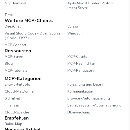
Mcp Terminal
Apify Model Context Protocol
(mcp) Server
Time
Weitere MCP-Clients
DeepChat
Cursor
Visual Studio Code - Open Source
Windsurf
("Code - OSS")
MCP Connect
Ressourcen
MCP-Server
MCP-Clients
Blog
MCP-Nachrichten
MCP-Tutorials
MCP-Ranglisten
MCP-Kategorien
Entwicklertools
Forschung und Daten
Cloud-Plattformen
Kommunikation
Sicherheit
Browser-Automatisierung
Finanzen
Betriebssystem-Automatisierung
Cloud-Speicher
Überwachung
Empfehlen
Baidu Map
Neueste Artikel