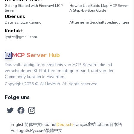
Getting Started with Firecrawl MCP
How to Use Baidu Map MCP Server:
Server
A Step-by-Step Guide
Über uns
Datenschutzerklärung
Allgemeine Geschäftsbedingungen
Kontakt
lyqtzs@gmail.com
MCP Server Hub
Das vollständigste Verzeichnis von MCP-Servern, die mit
verschiedenen KI-Plattformen integriert sind, und von der
Community kuratierte Favoriten.
Copyright
2026
© AI NavHub. All rights reserved.
Folge uns
English
简体中文
Español
Deutsch
Français
हिन्दी
Italiano
日本語
Português
Русский
繁體中文