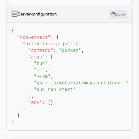
Serverkonfiguration
Copy
{
"mcpServers"
:
{
"bilibili-mcp-js"
:
{
"command"
:
"docker"
,
"args"
:
[
"run"
,
"-i"
,
"--rm"
,
"ghcr.io/metorial/mcp-container--3489
"bun run start"
]
,
"env"
:
{
}
}
}
}