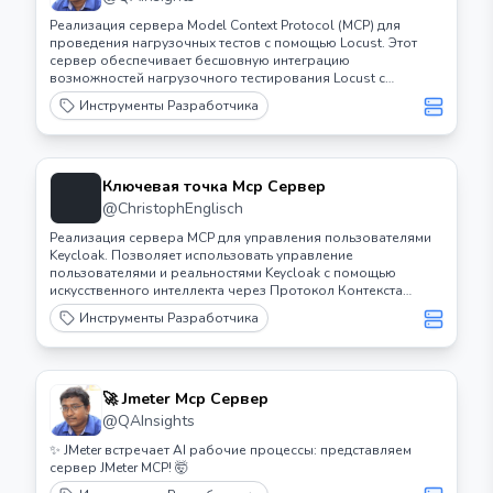
Реализация сервера Model Context Protocol (MCP) для
проведения нагрузочных тестов с помощью Locust. Этот
сервер обеспечивает бесшовную интеграцию
возможностей нагрузочного тестирования Locust с
разработческими средами на базе ИИ.
Инструменты Разработчика
Ключевая точка Mcp Сервер
@
ChristophEnglisch
Реализация сервера MCP для управления пользователями
Keycloak. Позволяет использовать управление
пользователями и реальностями Keycloak с помощью
искусственного интеллекта через Протокол Контекста
Модели (MCP). Бесшовно интегрируется с Claude Desktop и
Инструменты Разработчика
другими клиентами MCP для автоматизированных операций
с пользователями.
🚀 Jmeter Mcp Сервер
@
QAInsights
✨ JMeter встречает AI рабочие процессы: представляем
сервер JMeter MCP! 🤯