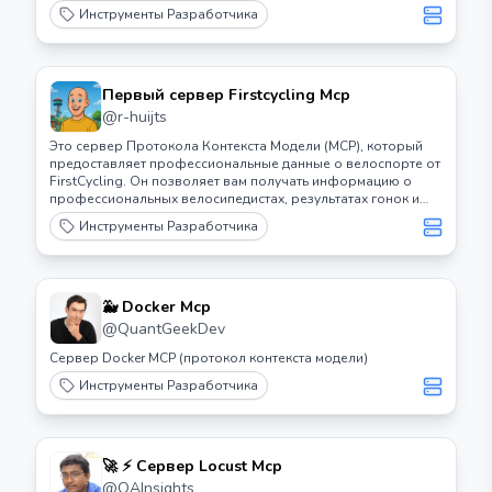
на поездах в реальном времени и о disruptions, используя
Инструменты Разработчика
официальный API Нидерландских NS.
Первый сервер Firstcycling Mcp
@
r-huijts
Это сервер Протокола Контекста Модели (MCP), который
предоставляет профессиональные данные о велоспорте от
FirstCycling. Он позволяет вам получать информацию о
профессиональных велосипедистах, результатах гонок и
многом другом.
Инструменты Разработчика
🐳 Docker Mcp
@
QuantGeekDev
Сервер Docker MCP (протокол контекста модели)
Инструменты Разработчика
🚀 ⚡️ Сервер Locust Mcp
@
QAInsights