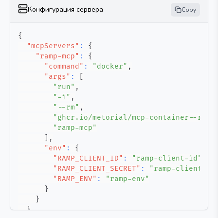
Конфигурация сервера
Copy
{
"mcpServers"
:
{
"ramp-mcp"
:
{
"command"
:
"docker"
,
"args"
:
[
"run"
,
"-i"
,
"--rm"
,
"ghcr.io/metorial/mcp-container--ramp
"ramp-mcp"
]
,
"env"
:
{
"RAMP_CLIENT_ID"
:
"ramp-client-id"
,
"RAMP_CLIENT_SECRET"
:
"ramp-client-se
"RAMP_ENV"
:
"ramp-env"
}
}
}