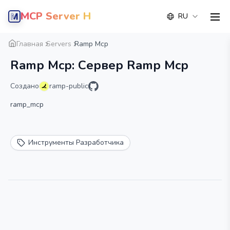
MCP Server Hub
RU
men
Обзор
Деталь
Альтернатива
Главная
Servers
Ramp Mcp
Ramp Mcp: Сервер Ramp Mcp
Создано
ramp-public
ramp_mcp
Инструменты Разработчика