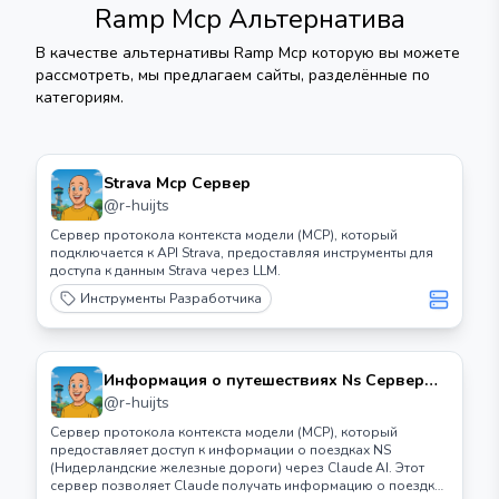
Ramp Mcp
Альтернатива
В качестве альтернативы
Ramp Mcp
которую вы можете
рассмотреть, мы предлагаем сайты, разделённые по
категориям.
Strava Mcp Сервер
@
r-huijts
Сервер протокола контекста модели (MCP), который
подключается к API Strava, предоставляя инструменты для
доступа к данным Strava через LLM.
Инструменты Разработчика
Информация о путешествиях Ns Сервер
Mcp
@
r-huijts
Сервер протокола контекста модели (MCP), который
предоставляет доступ к информации о поездках NS
(Нидерландские железные дороги) через Claude AI. Этот
сервер позволяет Claude получать информацию о поездках