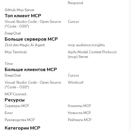
Respond
Github Mcp Server
Топ клиент MCP
Visual Studio Code - Open Source
Cursor
("Code - OSS")
DeepChat
Больше серверов MCP
21st.dev Magic Ai Agent
mcp audience insights
Mcp Terminal
Apify Model Context Protocol
(mcp) Server
Time
Больше клиентов MCP
DeepChat
Cursor
Visual Studio Code - Open Source
Windsurf
("Code - OSS")
MCP Connect
Ресурсы
Серверы MCP
Клиенты MCP
Блог
Новости MCP
Руководства MCP
Рейтинги MCP
Категории MCP