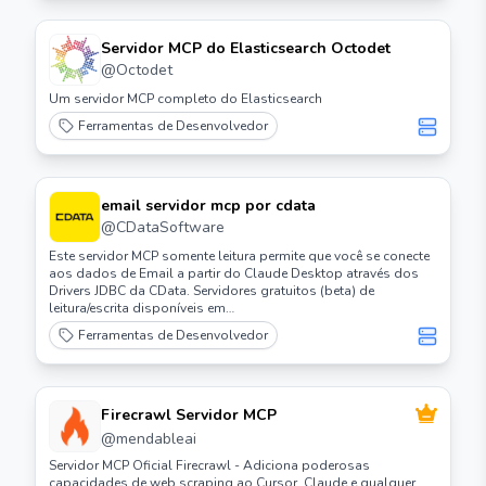
Servidor MCP do Elasticsearch Octodet
@
Octodet
Um servidor MCP completo do Elasticsearch
Ferramentas de Desenvolvedor
email servidor mcp por cdata
@
CDataSoftware
Este servidor MCP somente leitura permite que você se conecte
aos dados de Email a partir do Claude Desktop através dos
Drivers JDBC da CData. Servidores gratuitos (beta) de
leitura/escrita disponíveis em
https://www.cdata.com/solutions/mcp
Ferramentas de Desenvolvedor
Firecrawl Servidor MCP
@
mendableai
Servidor MCP Oficial Firecrawl - Adiciona poderosas
capacidades de web scraping ao Cursor, Claude e qualquer