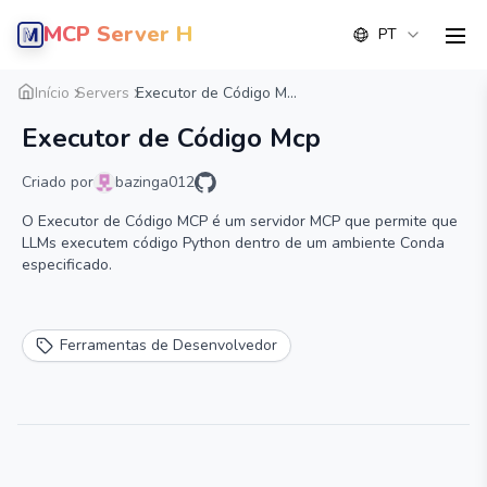
MCP Server Hub
PT
men
Visão geral
Detalhe
Alternativa
Início
Servers
Executor de Código M...
Executor de Código Mcp
Criado por
bazinga012
O Executor de Código MCP é um servidor MCP que permite que
LLMs executem código Python dentro de um ambiente Conda
especificado.
Ferramentas de Desenvolvedor