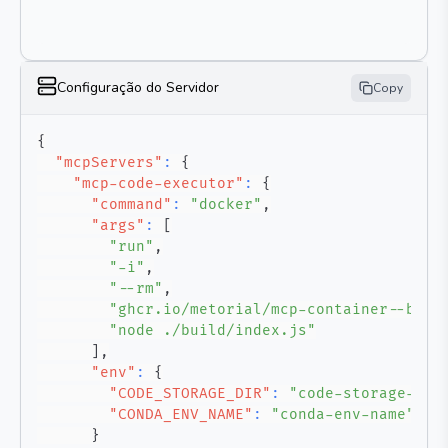
Configuração do Servidor
Copy
{
"mcpServers"
:
{
"mcp-code-executor"
:
{
"command"
:
"docker"
,
"args"
:
[
"run"
,
"-i"
,
"--rm"
,
"ghcr.io/metorial/mcp-container--bazi
"node ./build/index.js"
]
,
"env"
:
{
"CODE_STORAGE_DIR"
:
"code-storage-dir
"CONDA_ENV_NAME"
:
"conda-env-name"
}