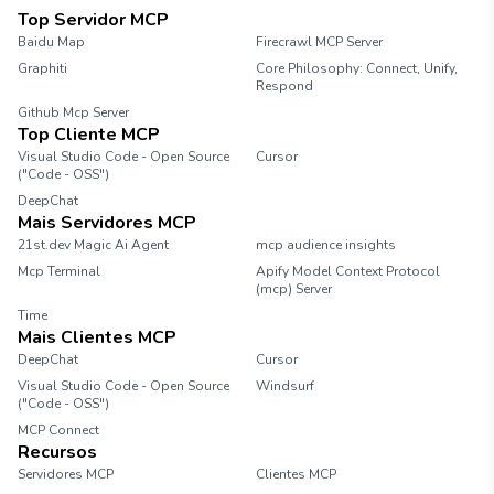
Top Servidor MCP
Baidu Map
Firecrawl MCP Server
Graphiti
Core Philosophy: Connect, Unify,
Respond
Github Mcp Server
Top Cliente MCP
Visual Studio Code - Open Source
Cursor
("Code - OSS")
DeepChat
Mais Servidores MCP
21st.dev Magic Ai Agent
mcp audience insights
Mcp Terminal
Apify Model Context Protocol
(mcp) Server
Time
Mais Clientes MCP
DeepChat
Cursor
Visual Studio Code - Open Source
Windsurf
("Code - OSS")
MCP Connect
Recursos
Servidores MCP
Clientes MCP