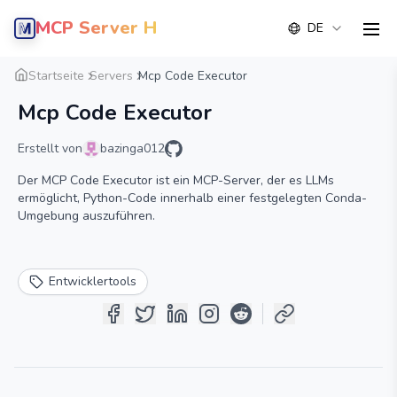
MCP Server Hub
DE
men
Übersicht
Detail
Alternative
Startseite
Servers
Mcp Code Executor
Mcp Code Executor
Erstellt von
bazinga012
Der MCP Code Executor ist ein MCP-Server, der es LLMs
ermöglicht, Python-Code innerhalb einer festgelegten Conda-
Umgebung auszuführen.
Entwicklertools