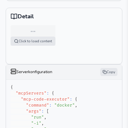
Detail
…
Click to load content
Serverkonfiguration
Copy
{
"mcpServers"
:
{
"mcp-code-executor"
:
{
"command"
:
"docker"
,
"args"
:
[
"run"
,
"-i"
,