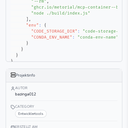
"--rm"
,
"ghcr.io/metorial/mcp-container--bazi
"node ./build/index.js"
]
,
"env"
:
{
"CODE_STORAGE_DIR"
:
"code-storage-dir
"CONDA_ENV_NAME"
:
"conda-env-name"
}
}
}
}
Projektinfo
AUTOR
bazinga012
CATEGORY
Entwicklertools
ERSTELLT AM