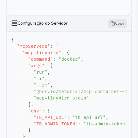
Configuração do Servidor
Copy
{
"mcpServers"
:
{
"mcp-tinybird"
:
{
"command"
:
"docker"
,
"args"
:
[
"run"
,
"-i"
,
"--rm"
,
"ghcr.io/metorial/mcp-container--tiny
"mcp-tinybird stdio"
]
,
"env"
:
{
"TB_API_URL"
:
"tb-api-url"
,
"TB_ADMIN_TOKEN"
:
"tb-admin-token"
}
}