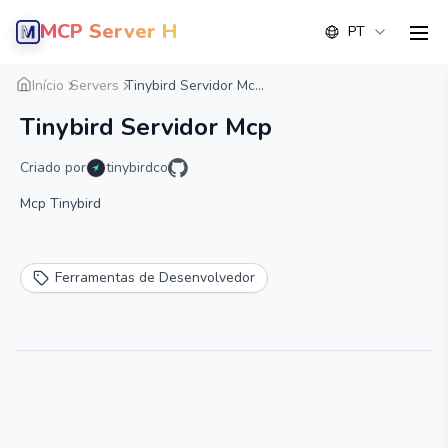
MCP Server Hub
PT
men
Visão geral
Detalhe
Alternativa
Início
Servers
Tinybird Servidor Mc...
Tinybird Servidor Mcp
Criado por
tinybirdco
Mcp Tinybird
Ferramentas de Desenvolvedor