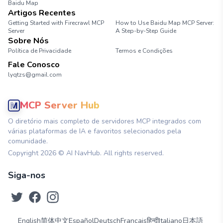
Baidu Map
Artigos Recentes
Getting Started with Firecrawl MCP
How to Use Baidu Map MCP Server:
Server
A Step-by-Step Guide
Sobre Nós
Política de Privacidade
Termos e Condições
Fale Conosco
lyqtzs@gmail.com
MCP Server Hub
O diretório mais completo de servidores MCP integrados com
várias plataformas de IA e favoritos selecionados pela
comunidade.
Copyright
2026
© AI NavHub. All rights reserved.
Siga-nos
English
简体中文
Español
Deutsch
Français
हिन्दी
Italiano
日本語