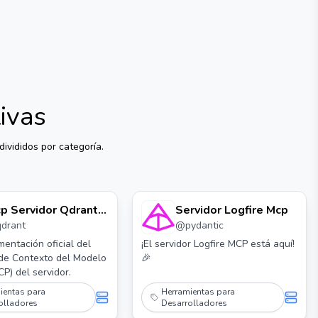
ivas
ivididos por categoría.
p Servidor Qdrant:
Servidor Logfire Mcp
qdrant
@
pydantic
 Servidor Mcp de
rant
entación oficial del
¡El servidor Logfire MCP está aquí!
 de Contexto del Modelo
🎉
P) del servidor.
ientas para
Herramientas para
olladores
Desarrolladores