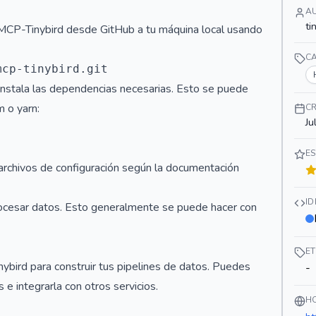
A
ti
e MCP-Tinybird desde GitHub a tu máquina local usando
C
 instala las dependencias necesarias. Esto se puede
 o yarn:
C
Ju
ES
 archivos de configuración según la documentación
I
 procesar datos. Esto generalmente se puede hacer con
E
inybird para construir tus pipelines de datos. Puedes
-
 e integrarla con otros servicios.
H