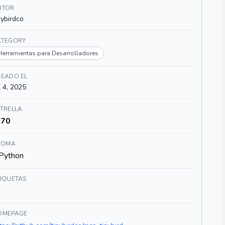
UTOR
nybirdco
ATEGORY
Herramientas para Desarrolladores
READO EL
l 4, 2025
TRELLA
70
DIOMA
Python
TIQUETAS
OMEPAGE