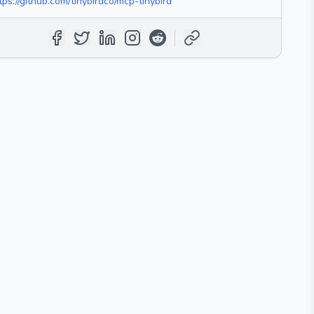
tps://github.com/tinybirdco/mcp-tinybird