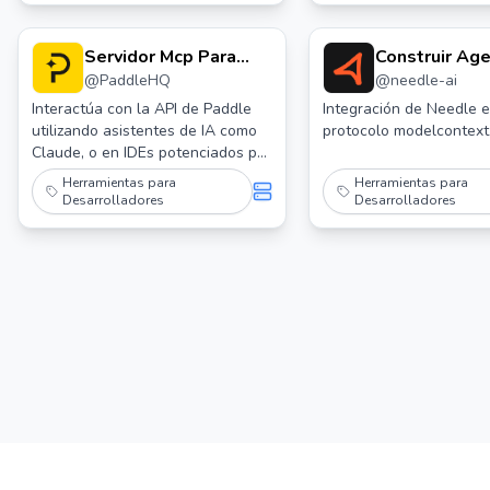
Servidor Mcp Para
Construir Ag
@
PaddleHQ
@
needle-ai
Facturación Paddle
Con Needle 
Server
Interactúa con la API de Paddle
Integración de Needle e
utilizando asistentes de IA como
protocolo modelcontext
Claude, o en IDEs potenciados por
IA como Cursor. Gestiona el
Herramientas para
Herramientas para
catálogo de productos, la
Desarrolladores
Desarrolladores
facturación y suscripciones, y los
informes.