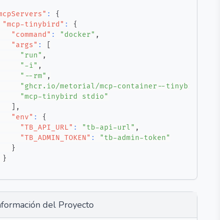
mcpServers"
:
{
"mcp-tinybird"
:
{
"command"
:
"docker"
,
"args"
:
[
"run"
,
"-i"
,
"--rm"
,
"ghcr.io/metorial/mcp-container--tinybirdco--
"mcp-tinybird stdio"
]
,
"env"
:
{
"TB_API_URL"
:
"tb-api-url"
,
"TB_ADMIN_TOKEN"
:
"tb-admin-token"
}
}
nformación del Proyecto