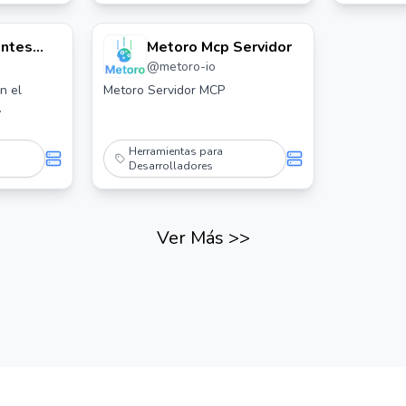
entes
Metoro Mcp Servidor
@
metoro-io
Mcp
n el
Metoro Servidor MCP
.
Herramientas para
Desarrolladores
Ver Más
>>