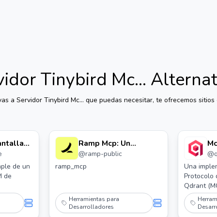
idor Tinybird Mc...
Alternat
ivas a
Servidor Tinybird Mc...
que puedas necesitar, te ofrecemos sitios d
antalla
Ramp Mcp: Un
Mc
e
@
ramp-public
@
Mcp
Servidor Ramp Mcp
Un
Qd
ple de un
ramp_mcp
Una implem
I de
Protocolo
Qdrant (MC
Herramientas para
Herram
Desarrolladores
Desarr