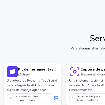
Serv
Para algunas alternat
Kit de herramientas
Captura de p
@
stripe
@
screenshoton
de Stripe Agent
del servidor 
Biblioteca de Python y TypeScript
Una implementación sim
para integrar la API de Stripe en
servidor MCP para la AP
flujos de trabajo agenticos
ScreenshotOne
Herramientas para
Herramientas para
Desarrolladores
Desarrolladores