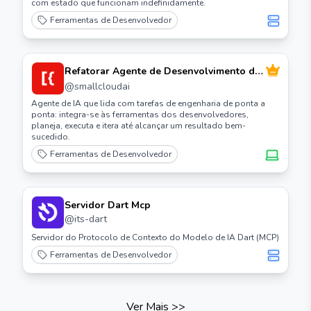
com estado que funcionam indefinidamente.
Ferramentas de Desenvolvedor
Refatorar Agente de Desenvolvimento de
Software de IA Open Source
@
smallcloudai
Agente de IA que lida com tarefas de engenharia de ponta a
ponta: integra-se às ferramentas dos desenvolvedores,
planeja, executa e itera até alcançar um resultado bem-
sucedido.
Ferramentas de Desenvolvedor
Servidor Dart Mcp
@
its-dart
Servidor do Protocolo de Contexto do Modelo de IA Dart (MCP)
Ferramentas de Desenvolvedor
Ver Mais
>>