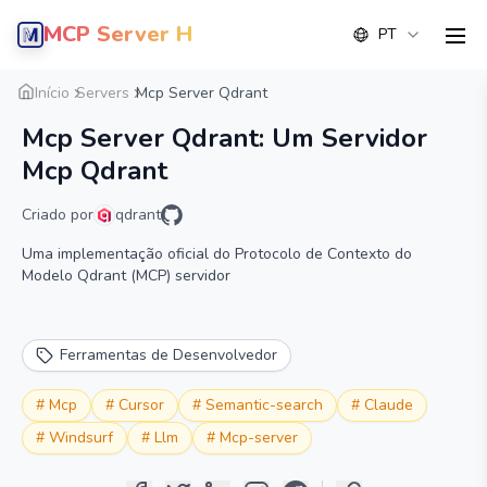
MCP Server Hub
PT
men
Visão geral
Detalhe
Alternativa
Início
Servers
Mcp Server Qdrant
Mcp Server Qdrant: Um Servidor
Mcp Qdrant
Criado por
qdrant
Uma implementação oficial do Protocolo de Contexto do
Modelo Qdrant (MCP) servidor
Ferramentas de Desenvolvedor
#
Mcp
#
Cursor
#
Semantic-search
#
Claude
#
Windsurf
#
Llm
#
Mcp-server