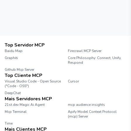
Top Servidor MCP
Baidu Map
Firecrawl MCP Server
Graphiti
Core Philosophy: Connect, Unify,
Respond
Github Mcp Server
Top Cliente MCP
Visual Studio Code - Open Source
Cursor
("Code - OSS")
DeepChat
Mais Servidores MCP
21st.dev Magic Ai Agent
mcp audience insights
Mcp Terminal
Apify Model Context Protocol
(mcp) Server
Time
Mais Clientes MCP