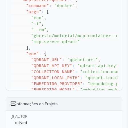
"command"
:
"docker"
,
"args"
:
[
"run"
,
"-i"
,
"--rm"
,
"ghcr.io/metorial/mcp-container--qdra
"mcp-server-qdrant"
]
,
"env"
:
{
"QDRANT_URL"
:
"qdrant-url"
,
"QDRANT_API_KEY"
:
"qdrant-api-key"
,
"COLLECTION_NAME"
:
"collection-name"
,
"QDRANT_LOCAL_PATH"
:
"qdrant-local-pa
"EMBEDDING_PROVIDER"
:
"embedding-prov
"EMBEDDING_MODEL"
:
"embedding-model"
,
"TOOL_STORE_DESCRIPTION"
:
"tool-store
}
Informações do Projeto
}
}
AUTOR
}
qdrant