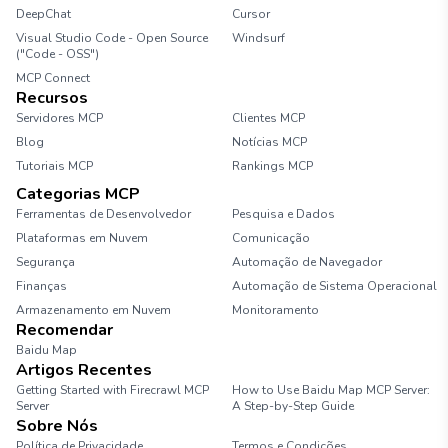
DeepChat
Cursor
Visual Studio Code - Open Source
Windsurf
("Code - OSS")
MCP Connect
Recursos
Servidores MCP
Clientes MCP
Blog
Notícias MCP
Tutoriais MCP
Rankings MCP
Categorias MCP
Ferramentas de Desenvolvedor
Pesquisa e Dados
Plataformas em Nuvem
Comunicação
Segurança
Automação de Navegador
Finanças
Automação de Sistema Operacional
Armazenamento em Nuvem
Monitoramento
Recomendar
Baidu Map
Artigos Recentes
Getting Started with Firecrawl MCP
How to Use Baidu Map MCP Server:
Server
A Step-by-Step Guide
Sobre Nós
Política de Privacidade
Termos e Condições