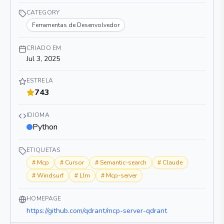
CATEGORY
Ferramentas de Desenvolvedor
CRIADO EM
Jul 3, 2025
ESTRELA
743
IDIOMA
Python
ETIQUETAS
#
Mcp
#
Cursor
#
Semantic-search
#
Claude
#
Windsurf
#
Llm
#
Mcp-server
HOMEPAGE
https://github.com/qdrant/mcp-server-qdrant