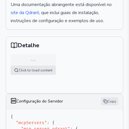
Uma documentação abrangente está disponível no
site da Qdrant
, que inclui guias de instalação,
instruções de configuração e exemplos de uso.
Detalhe
…
Click to load content
Configuração do Servidor
Copy
{
"mcpServers"
:
{
"mcp-server-qdrant"
:
{