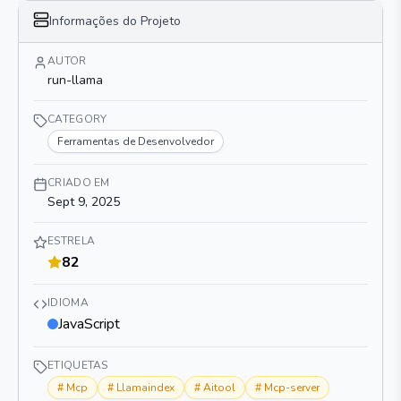
Informações do Projeto
AUTOR
run-llama
CATEGORY
Ferramentas de Desenvolvedor
CRIADO EM
Sept 9, 2025
ESTRELA
82
IDIOMA
JavaScript
ETIQUETAS
#
Mcp
#
Llamaindex
#
Aitool
#
Mcp-server