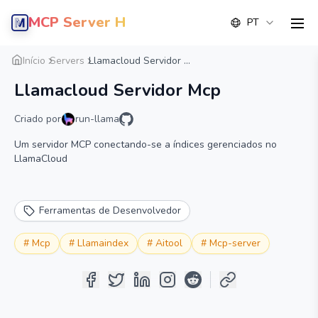
MCP Server Hub
PT
men
Visão geral
Detalhe
Alternativa
Início
Servers
Llamacloud Servidor ...
Llamacloud Servidor Mcp
Criado por
run-llama
Um servidor MCP conectando-se a índices gerenciados no
LlamaCloud
Ferramentas de Desenvolvedor
#
Mcp
#
Llamaindex
#
Aitool
#
Mcp-server