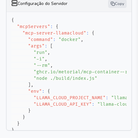
Configuração do Servidor
Copy
{
"mcpServers"
:
{
"mcp-server-llamacloud"
:
{
"command"
:
"docker"
,
"args"
:
[
"run"
,
"-i"
,
"--rm"
,
"ghcr.io/metorial/mcp-container--run-
"node ./build/index.js"
]
,
"env"
:
{
"LLAMA_CLOUD_PROJECT_NAME"
:
"llama-cl
"LLAMA_CLOUD_API_KEY"
:
"llama-cloud-a
}
}
}
}