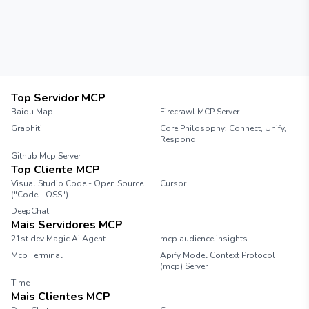
Top Servidor MCP
Baidu Map
Firecrawl MCP Server
Graphiti
Core Philosophy: Connect, Unify,
Respond
Github Mcp Server
Top Cliente MCP
Visual Studio Code - Open Source
Cursor
("Code - OSS")
DeepChat
Mais Servidores MCP
21st.dev Magic Ai Agent
mcp audience insights
Mcp Terminal
Apify Model Context Protocol
(mcp) Server
Time
Mais Clientes MCP