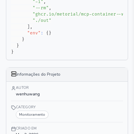
"-i"
,
"--rm"
,
"ghcr.io/metorial/mcp-container--wenh
"./out"
]
,
"env"
:
{
}
}
}
}
Informações do Projeto
AUTOR
wenhuwang
CATEGORY
Monitoramento
CRIADO EM