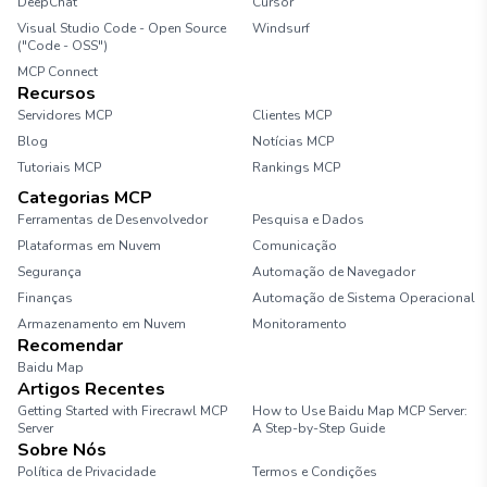
DeepChat
Cursor
Visual Studio Code - Open Source
Windsurf
("Code - OSS")
MCP Connect
Recursos
Servidores MCP
Clientes MCP
Blog
Notícias MCP
Tutoriais MCP
Rankings MCP
Categorias MCP
Ferramentas de Desenvolvedor
Pesquisa e Dados
Plataformas em Nuvem
Comunicação
Segurança
Automação de Navegador
Finanças
Automação de Sistema Operacional
Armazenamento em Nuvem
Monitoramento
Recomendar
Baidu Map
Artigos Recentes
Getting Started with Firecrawl MCP
How to Use Baidu Map MCP Server:
Server
A Step-by-Step Guide
Sobre Nós
Política de Privacidade
Termos e Condições