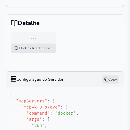
Detalhe
…
Click to load content
Configuração do Servidor
Copy
{
"mcpServers"
:
{
"mcp-k-8-s-eye"
:
{
"command"
:
"docker"
,
"args"
:
[
"run"
,