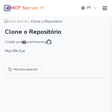
MCP Server Hub
PT
men
Visão geral
Detalhe
Alternativa
Início
Servers
Clone o Repositório
Clone o Repositório
Criado por
wenhuwang
Mcp K8s Eye
Monitoramento