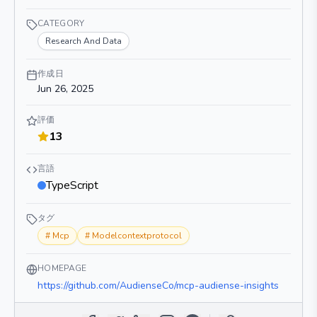
CATEGORY
Research And Data
作成日
Jun 26, 2025
評価
13
言語
TypeScript
タグ
#
Mcp
#
Modelcontextprotocol
HOMEPAGE
https://github.com/AudienseCo/mcp-audiense-insights