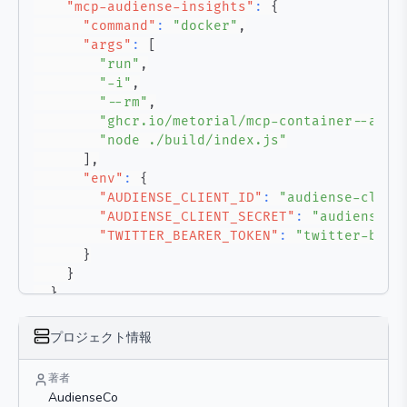
"mcp-audiense-insights"
:
{
"command"
:
"docker"
,
"args"
:
[
"run"
,
"-i"
,
"--rm"
,
"ghcr.io/metorial/mcp-container--audi
"node ./build/index.js"
]
,
"env"
:
{
"AUDIENSE_CLIENT_ID"
:
"audiense-clien
"AUDIENSE_CLIENT_SECRET"
:
"audiense-c
"TWITTER_BEARER_TOKEN"
:
"twitter-bear
}
}
}
}
プロジェクト情報
著者
AudienseCo