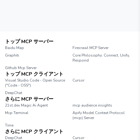
トップ MCP サーバー
Baidu Map
Firecrawl MCP Server
Graphiti
Core Philosophy: Connect, Unify,
Respond
Github Mcp Server
トップ MCP クライアント
Visual Studio Code - Open Source
Cursor
("Code - OSS")
DeepChat
さらに MCP サーバー
21st.dev Magic Ai Agent
mcp audience insights
Mcp Terminal
Apify Model Context Protocol
(mcp) Server
Time
さらに MCP クライアント
DeepChat
Cursor