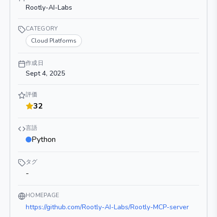
Rootly-AI-Labs
CATEGORY
Cloud Platforms
作成日
Sept 4, 2025
評価
32
言語
Python
タグ
-
HOMEPAGE
https://github.com/Rootly-AI-Labs/Rootly-MCP-server