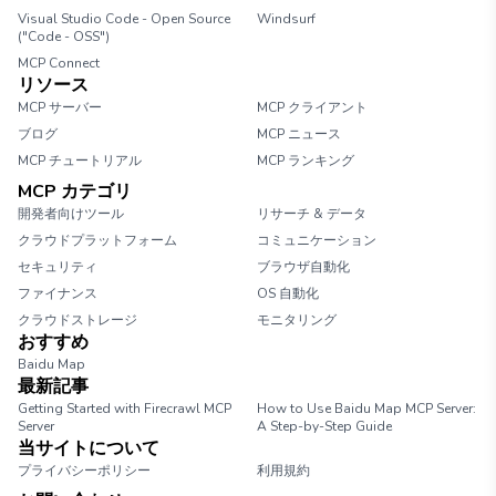
Visual Studio Code - Open Source
Windsurf
("Code - OSS")
MCP Connect
リソース
MCP サーバー
MCP クライアント
ブログ
MCP ニュース
MCP チュートリアル
MCP ランキング
MCP カテゴリ
開発者向けツール
リサーチ & データ
クラウドプラットフォーム
コミュニケーション
セキュリティ
ブラウザ自動化
ファイナンス
OS 自動化
クラウドストレージ
モニタリング
おすすめ
Baidu Map
最新記事
Getting Started with Firecrawl MCP
How to Use Baidu Map MCP Server:
Server
A Step-by-Step Guide
当サイトについて
プライバシーポリシー
利用規約