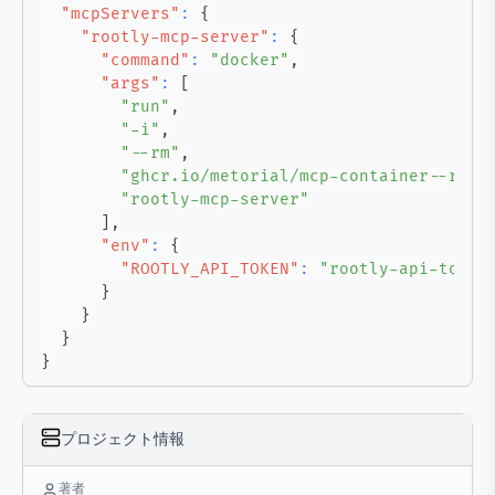
"mcpServers"
:
{
"rootly-mcp-server"
:
{
"command"
:
"docker"
,
"args"
:
[
"run"
,
"-i"
,
"--rm"
,
"ghcr.io/metorial/mcp-container--root
"rootly-mcp-server"
]
,
"env"
:
{
"ROOTLY_API_TOKEN"
:
"rootly-api-token
}
}
}
}
プロジェクト情報
著者