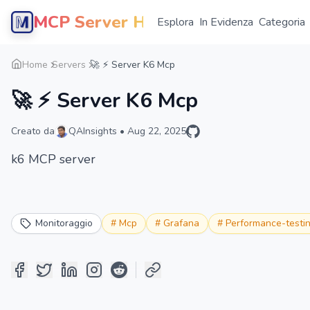
MCP Server Hub
Esplora
In Evidenza
Categoria
Home
Servers
🚀 ⚡️ Server K6 Mcp
🚀 ⚡️ Server K6 Mcp
Creato da
QAInsights
•
Aug 22, 2025
k6 MCP server
Monitoraggio
#
Mcp
#
Grafana
#
Performance-testi