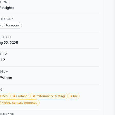
UTORE
Insights
ATEGORY
Monitoraggio
EATO IL
g 22, 2025
ELLA
12
INGUA
Python
AG
#
Mcp
#
Grafana
#
Performance-testing
#
K6
#
Model-context-protocol
OMEPAGE