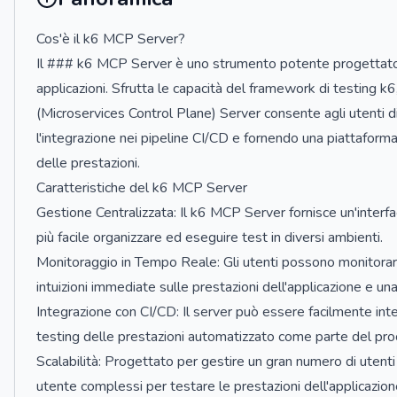
Cos'è il k6 MCP Server?
Il ### k6 MCP Server è uno strumento potente progettato per
applicazioni. Sfrutta le capacità del framework di testing k6,
(Microservices Control Plane) Server consente agli utenti di 
l'integrazione nei pipeline CI/CD e fornendo una piattaforma
delle prestazioni.
Caratteristiche del k6 MCP Server
Gestione Centralizzata: Il k6 MCP Server fornisce un'interfa
più facile organizzare ed eseguire test in diversi ambienti.
Monitoraggio in Tempo Reale: Gli utenti possono monitorare 
intuizioni immediate sulle prestazioni dell'applicazione e una r
Integrazione con CI/CD: Il server può essere facilmente integr
testing delle prestazioni automatizzato come parte del pro
Scalabilità: Progettato per gestire un gran numero di utent
utente complessi per testare le prestazioni dell'applicazion