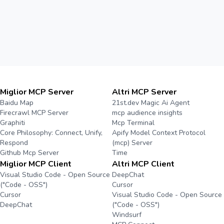
Miglior MCP Server
Altri MCP Server
Baidu Map
21st.dev Magic Ai Agent
Firecrawl MCP Server
mcp audience insights
Graphiti
Mcp Terminal
Core Philosophy: Connect, Unify,
Apify Model Context Protocol
Respond
(mcp) Server
Github Mcp Server
Time
Miglior MCP Client
Altri MCP Client
Visual Studio Code - Open Source
DeepChat
("Code - OSS")
Cursor
Cursor
Visual Studio Code - Open Source
DeepChat
("Code - OSS")
Windsurf