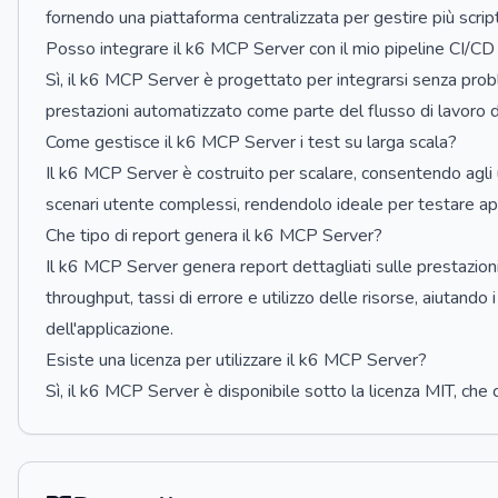
fornendo una piattaforma centralizzata per gestire più script 
Posso integrare il k6 MCP Server con il mio pipeline CI/CD
Sì, il k6 MCP Server è progettato per integrarsi senza probl
prestazioni automatizzato come parte del flusso di lavoro d
Come gestisce il k6 MCP Server i test su larga scala?
Il k6 MCP Server è costruito per scalare, consentendo agli 
scenari utente complessi, rendendolo ideale per testare app
Che tipo di report genera il k6 MCP Server?
Il k6 MCP Server genera report dettagliati sulle prestazion
throughput, tassi di errore e utilizzo delle risorse, aiutan
dell'applicazione.
Esiste una licenza per utilizzare il k6 MCP Server?
Sì, il k6 MCP Server è disponibile sotto la licenza MIT, che c