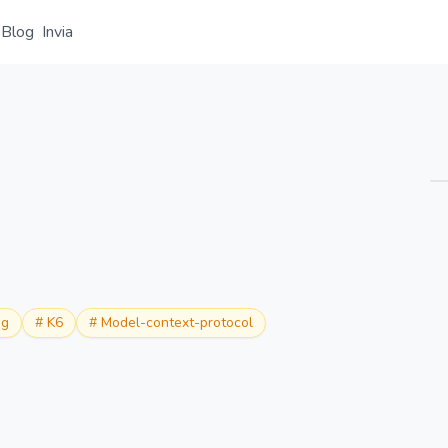
Blog
Invia
Panoramica
Dettaglio
Alternative
ng
#
K6
#
Model-context-protocol