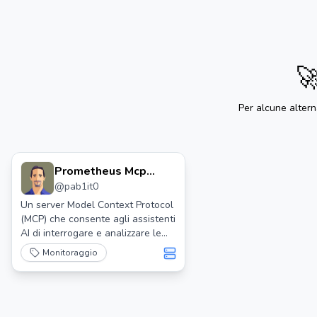

Per alcune alter
Prometheus Mcp
@
pab1it0
Server
Un server Model Context Protocol
(MCP) che consente agli assistenti
AI di interrogare e analizzare le
metriche di Prometheus attraverso
Monitoraggio
interfacce standardizzate.