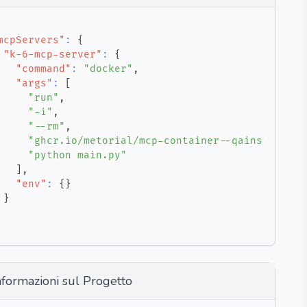
mcpServers"
:
{
"k-6-mcp-server"
:
{
"command"
:
"docker"
,
"args"
:
[
"run"
,
"-i"
,
"--rm"
,
"ghcr.io/metorial/mcp-container--qainsights--
"python main.py"
]
,
"env"
:
{
}
}
nformazioni sul Progetto