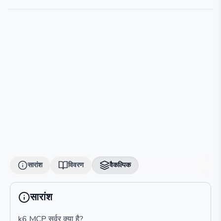
सारांश
विवरण
वैकल्पिक
सारांश
k6 MCP सर्वर क्या है?