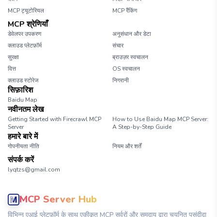
MCP ट्यूटोरियल
MCP रैंकिंग
MCP श्रेणियाँ
डेवेलपर उपकरण
अनुसंधान और डेटा
क्लाउड प्लेटफ़ॉर्म
संचार
सुरक्षा
ब्राउज़र स्वचालन
वित्त
OS स्वचालन
क्लाउड स्टोरेज
निगरानी
सिफ़ारिश
Baidu Map
नवीनतम लेख
Getting Started with Firecrawl MCP
How to Use Baidu Map MCP Server:
Server
A Step-by-Step Guide
हमारे बारे में
गोपनीयता नीति
नियम और शर्तें
संपर्क करें
lyqtzs@gmail.com
MCP Server Hub
विभिन्न एआई प्लेटफ़ॉर्म के साथ एकीकृत MCP सर्वरों और समुदाय द्वारा चयनित पसंदीदा