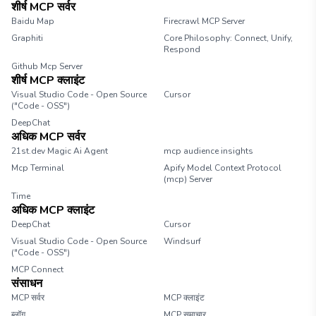
शीर्ष MCP सर्वर
Baidu Map
Firecrawl MCP Server
Graphiti
Core Philosophy: Connect, Unify,
Respond
Github Mcp Server
शीर्ष MCP क्लाइंट
Visual Studio Code - Open Source
Cursor
("Code - OSS")
DeepChat
अधिक MCP सर्वर
21st.dev Magic Ai Agent
mcp audience insights
Mcp Terminal
Apify Model Context Protocol
(mcp) Server
Time
अधिक MCP क्लाइंट
DeepChat
Cursor
Visual Studio Code - Open Source
Windsurf
("Code - OSS")
MCP Connect
संसाधन
MCP सर्वर
MCP क्लाइंट
ब्लॉग
MCP समाचार