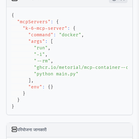
{
"mcpServers"
:
{
"k-6-mcp-server"
:
{
"command"
:
"docker"
,
"args"
:
[
"run"
,
"-i"
,
"--rm"
,
"ghcr.io/metorial/mcp-container--qain
"python main.py"
]
,
"env"
:
{
}
}
}
}
परियोजना जानकारी