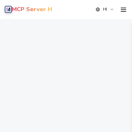
MCP Server Hub
HI
men