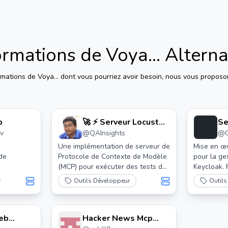
ormations de Voya...
Alterna
rmations de Voya...
dont vous pourriez avoir besoin, nous vous proposon
p
🚀 ⚡️ Serveur Locust
Se
v
@
QAInsights
@
Mcp
Une implémentation de serveur de
Mise en œ
 de
Protocole de Contexte de Modèle
pour la ge
(MCP) pour exécuter des tests de
Keycloak.
charge Locust. Ce serveur permet
administra
Outils Développeur
Outils
une intégration transparente des
des utilis
capacités de test de charge
Keycloak v
Locust avec des environnements
Contexte 
eb
de développement alimentés par
Hacker News Mcp
S'intègre 
l'IA.
Claude Des