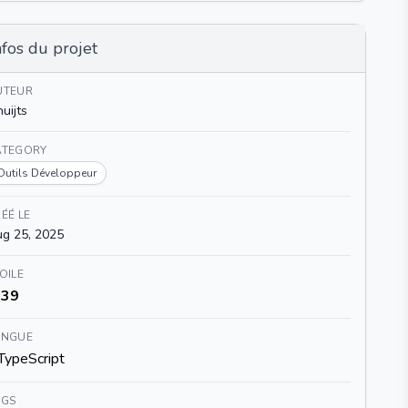
nfos du projet
UTEUR
huijts
ATEGORY
Outils Développeur
ÉÉ LE
g 25, 2025
OILE
39
ANGUE
TypeScript
AGS