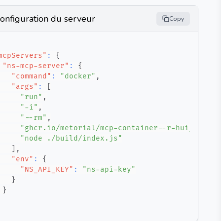
onfiguration du serveur
Copy
mcpServers"
:
{
"ns-mcp-server"
:
{
"command"
:
"docker"
,
"args"
:
[
"run"
,
"-i"
,
"--rm"
,
"ghcr.io/metorial/mcp-container--r-huijts--ns
"node ./build/index.js"
]
,
"env"
:
{
"NS_API_KEY"
:
"ns-api-key"
}
}