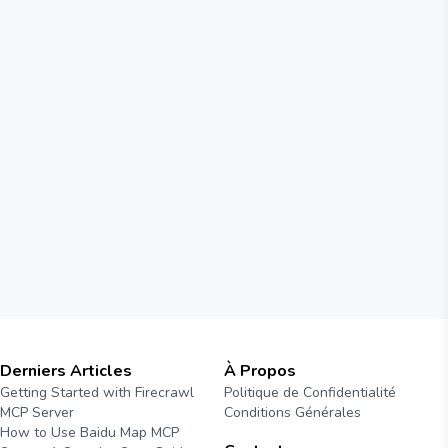
P pour des opérations
r automatisées.
Derniers Articles
À Propos
Getting Started with Firecrawl
Politique de Confidentialité
MCP Server
Conditions Générales
How to Use Baidu Map MCP