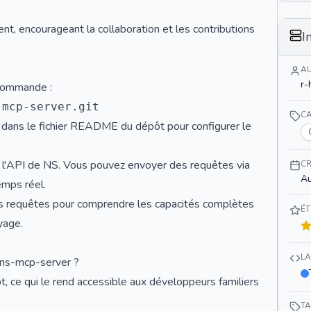
t, encourageant la collaboration et les contributions
I
A
r-
a commande :
C
ies dans le fichier README du dépôt pour configurer le
s à l'API de NS. Vous pouvez envoyer des requêtes via
CR
Au
emps réel.
tes requêtes pour comprendre les capacités complètes
ÉT
yage.
L
 ns-mcp-server ?
t, ce qui le rend accessible aux développeurs familiers
T