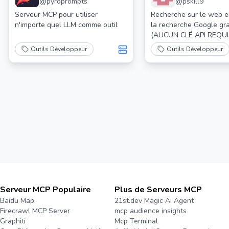
@
pyroprompts
@
pskill9
chat Mcp Serveur Mcp
Serveur Mcp
Serveur MCP pour utiliser
Recherche sur le web en
n'importe quel LLM comme outil
la recherche Google gra
(AUCUN CLÉ API REQUI
Outils Développeur
Outils Développeur
Serveur MCP Populaire
Plus de Serveurs MCP
Baidu Map
21st.dev Magic Ai Agent
Firecrawl MCP Server
mcp audience insights
Graphiti
Mcp Terminal