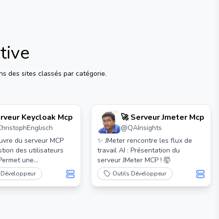
tive
s des sites classés par catégorie.
rveur Keycloak Mcp
🚀 Serveur Jmeter Mcp
ChristophEnglisch
@
QAInsights
uvre du serveur MCP
✨ JMeter rencontre les flux de
stion des utilisateurs
travail AI : Présentation du
 Permet une
serveur JMeter MCP ! 🤯
tion alimentée par l'IA
 Développeur
Outils Développeur
ateurs et des royaumes
ia le Protocole de
de Modèle (MCP).
parfaitement avec
ktop et d'autres