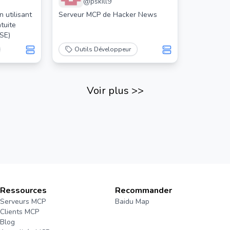
@
pskill9
Serveur
clients MC
 utilisant
Serveur MCP de Hacker News
utilisateu
tuite
SE)
Outils Développeur
Voir plus
>>
Ressources
Recommander
Serveurs MCP
Baidu Map
Clients MCP
Blog