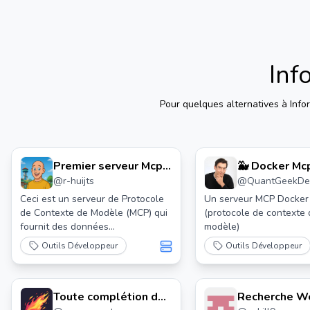
Inf
Pour quelques alternatives à
Info
Premier serveur Mcp
🐳 Docker Mc
@
r-huijts
@
QuantGeekDe
de Firstcycling
Ceci est un serveur de Protocole
Un serveur MCP Docker
de Contexte de Modèle (MCP) qui
(protocole de contexte
fournit des données
modèle)
professionnelles sur le cyclisme
Outils Développeur
Outils Développeur
provenant de FirstCycling. Il vous
permet de récupérer des
informations sur les cyclistes
professionnels, les résultats de
Toute complétion de
Recherche W
courses, et plus encore.