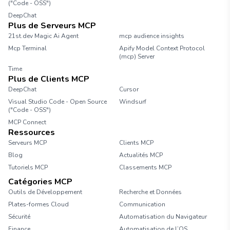
("Code - OSS")
DeepChat
Plus de Serveurs MCP
21st.dev Magic Ai Agent
mcp audience insights
Mcp Terminal
Apify Model Context Protocol
(mcp) Server
Time
Plus de Clients MCP
DeepChat
Cursor
Visual Studio Code - Open Source
Windsurf
("Code - OSS")
MCP Connect
Ressources
Serveurs MCP
Clients MCP
Blog
Actualités MCP
Tutoriels MCP
Classements MCP
Catégories MCP
Outils de Développement
Recherche et Données
Plates-formes Cloud
Communication
Sécurité
Automatisation du Navigateur
Finance
Automatisation de l’OS