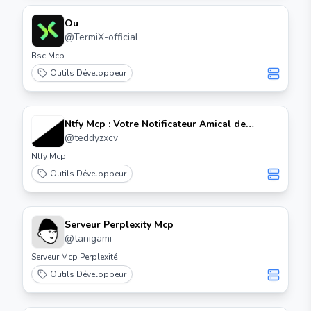
Ou
@
TermiX-official
Bsc Mcp
Outils Développeur
Ntfy Mcp : Votre Notificateur Amical de
Complétion de Tâches
@
teddyzxcv
Ntfy Mcp
Outils Développeur
Serveur Perplexity Mcp
@
tanigami
Serveur Mcp Perplexité
Outils Développeur