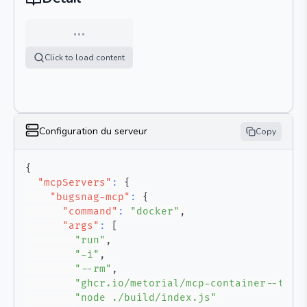
…
Click to load content
Configuration du serveur
Copy
{
"mcpServers"
:
{
"bugsnag-mcp"
:
{
"command"
:
"docker"
,
"args"
:
[
"run"
,
"-i"
,
"--rm"
,
"ghcr.io/metorial/mcp-container--tges
"node ./build/index.js"