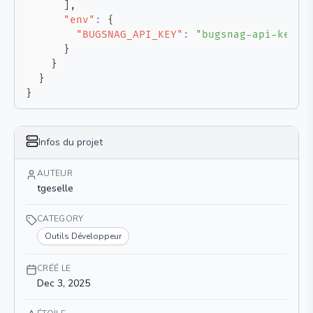
]
,
"env"
:
{
"BUGSNAG_API_KEY"
:
"bugsnag-api-key"
}
}
}
}
Infos du projet
AUTEUR
tgeselle
CATEGORY
Outils Développeur
CRÉÉ LE
Dec 3, 2025