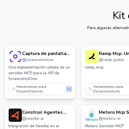
Kit
Para algunas alternat
Captura de pantalla
Ramp Mcp: U
@
screenshotone
@
ramp-public
del servidor Mcp
Servidor Ram
Una implementación simple de un
ramp_mcp
servidor MCP para la API de
ScreenshotOne
Herramientas para
Herramientas para
Desarrolladores
Desarrolladores
Construir Agentes
Metoro Mcp S
@
needle-ai
@
metoro-io
Con Needle Mcp
Server
Integración de Needle en el
Metoro Servidor MCP