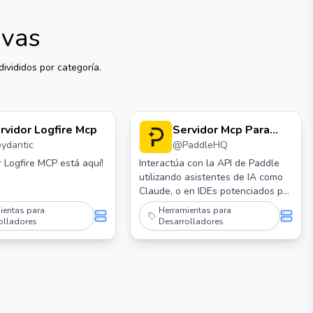
ivas
ivididos por categoría.
rvidor Logfire Mcp
Servidor Mcp Para
pydantic
@
PaddleHQ
Facturación Paddle
or Logfire MCP está aquí!
Interactúa con la API de Paddle
utilizando asistentes de IA como
Claude, o en IDEs potenciados por
IA como Cursor. Gestiona el
ientas para
Herramientas para
catálogo de productos, la
olladores
Desarrolladores
facturación y suscripciones, y los
informes.