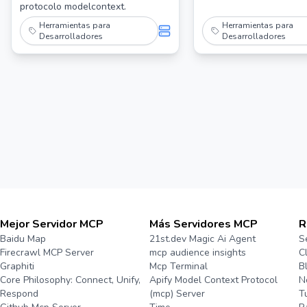
protocolo modelcontext.
Herramientas para
Herramientas para
Desarrolladores
Desarrolladores
Mejor Servidor MCP
Más Servidores MCP
R
Baidu Map
21st.dev Magic Ai Agent
S
Firecrawl MCP Server
mcp audience insights
C
Graphiti
Mcp Terminal
B
Core Philosophy: Connect, Unify,
Apify Model Context Protocol
N
Respond
(mcp) Server
T