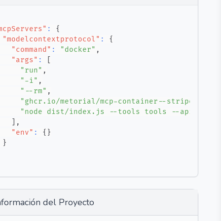
mcpServers"
:
{
"modelcontextprotocol"
:
{
"command"
:
"docker"
,
"args"
:
[
"run"
,
"-i"
,
"--rm"
,
"ghcr.io/metorial/mcp-container--stripe--agen
"node dist/index.js --tools tools --api-key a
]
,
"env"
:
{
}
}
nformación del Proyecto