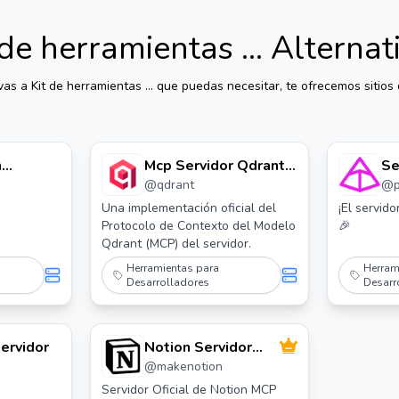
 de herramientas ...
Alternat
ivas a
Kit de herramientas ...
que puedas necesitar, te ofrecemos sitios d
n
Mcp Servidor Qdrant:
Se
@
qdrant
@
p Mcp
Un Servidor Mcp de
Qdrant
Una implementación oficial del
¡El servid
Protocolo de Contexto del Modelo
🎉
Qdrant (MCP) del servidor.
Herramientas para
Herram
Desarrolladores
Desarr
ervidor
Notion Servidor
@
makenotion
Mcp
Servidor Oficial de Notion MCP