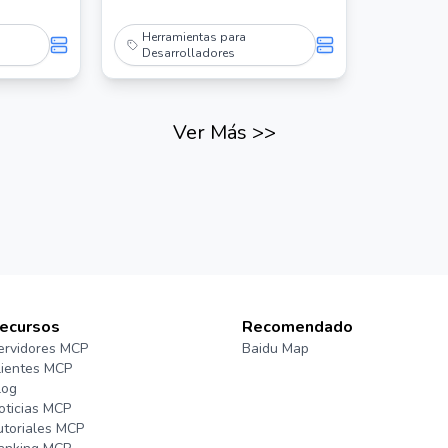
Herramientas para
Desarrolladores
Ver Más
>>
ecursos
Recomendado
ervidores MCP
Baidu Map
lientes MCP
log
oticias MCP
utoriales MCP