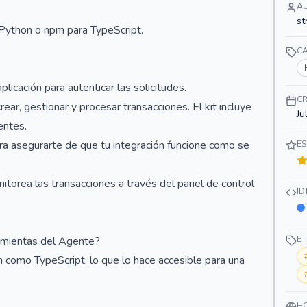
A
st
a Python o npm para TypeScript.
C
licación para autenticar las solicitudes.
C
ar, gestionar y procesar transacciones. El kit incluye
Ju
entes.
ara asegurarte de que tu integración funcione como se
ES
itorea las transacciones a través del panel de control
I
ramientas del Agente?
E
 como TypeScript, lo que lo hace accesible para una
H