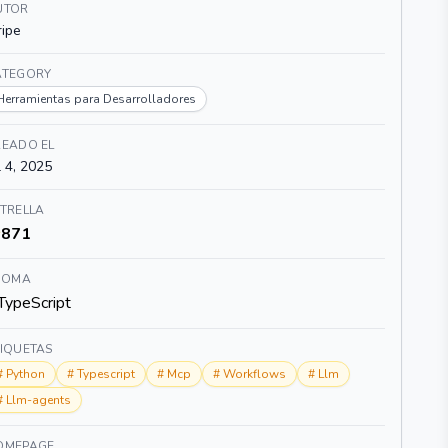
UTOR
ripe
ATEGORY
Herramientas para Desarrolladores
READO EL
l 4, 2025
TRELLA
871
DIOMA
TypeScript
TIQUETAS
#
Python
#
Typescript
#
Mcp
#
Workflows
#
Llm
#
Llm-agents
OMEPAGE