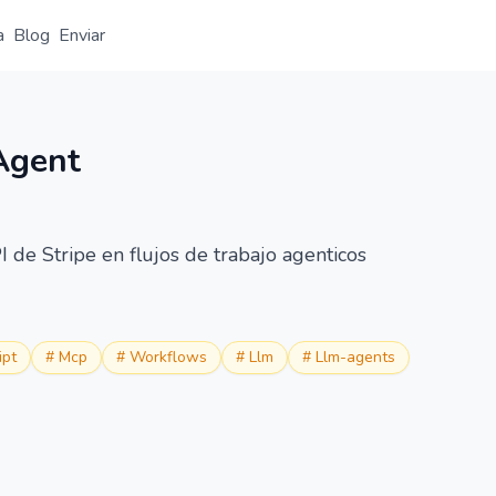
a
Blog
Enviar
Resumen
Detalle
Alternativas
 Agent
I de Stripe en flujos de trabajo agenticos
ipt
#
Mcp
#
Workflows
#
Llm
#
Llm-agents