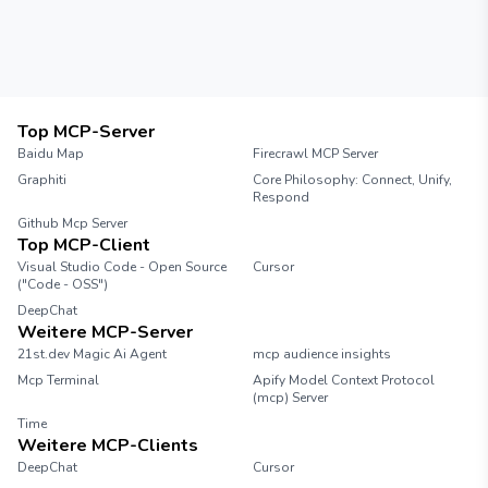
Top MCP-Server
Baidu Map
Firecrawl MCP Server
Graphiti
Core Philosophy: Connect, Unify,
Respond
Github Mcp Server
Top MCP-Client
Visual Studio Code - Open Source
Cursor
("Code - OSS")
DeepChat
Weitere MCP-Server
21st.dev Magic Ai Agent
mcp audience insights
Mcp Terminal
Apify Model Context Protocol
(mcp) Server
Time
Weitere MCP-Clients
DeepChat
Cursor