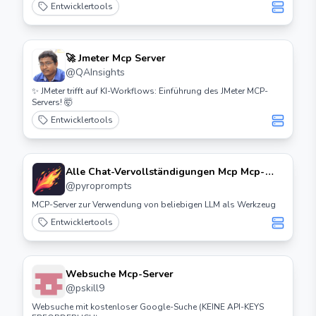
anderen MCP-Clients für automatisierte Benutzeroperationen.
Entwicklertools
🚀 Jmeter Mcp Server
@
QAInsights
✨ JMeter trifft auf KI-Workflows: Einführung des JMeter MCP-
Servers! 🤯
Entwicklertools
Alle Chat-Vervollständigungen Mcp Mcp-
Server
@
pyroprompts
MCP-Server zur Verwendung von beliebigen LLM als Werkzeug
Entwicklertools
Websuche Mcp-Server
@
pskill9
Websuche mit kostenloser Google-Suche (KEINE API-KEYS