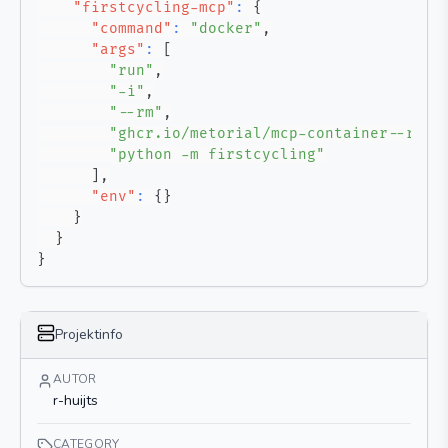
"firstcycling-mcp"
:
{
"command"
:
"docker"
,
"args"
:
[
"run"
,
"-i"
,
"--rm"
,
"ghcr.io/metorial/mcp-container--r-hu
"python -m firstcycling"
]
,
"env"
:
{
}
}
}
}
Projektinfo
AUTOR
r-huijts
CATEGORY