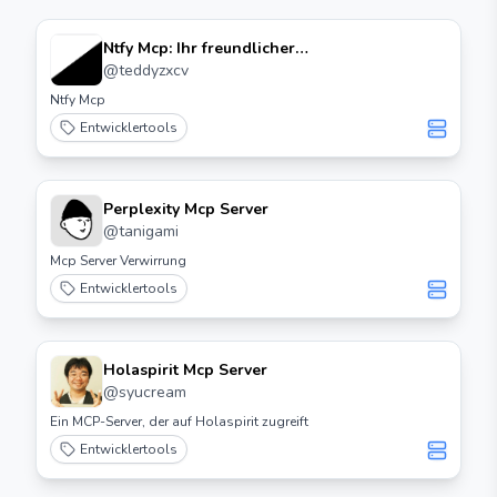
Ntfy Mcp: Ihr freundlicher
Benachrichtigungsdienst für
@
teddyzxcv
Aufgabenabschlüsse
Ntfy Mcp
Entwicklertools
Perplexity Mcp Server
@
tanigami
Mcp Server Verwirrung
Entwicklertools
Holaspirit Mcp Server
@
syucream
Ein MCP-Server, der auf Holaspirit zugreift
Entwicklertools