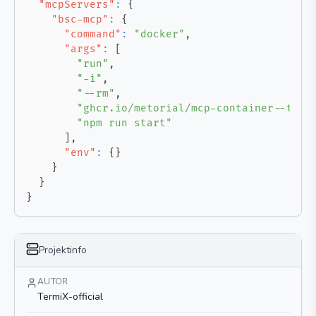
"mcpServers"
:
{
"bsc-mcp"
:
{
"command"
:
"docker"
,
"args"
:
[
"run"
,
"-i"
,
"--rm"
,
"ghcr.io/metorial/mcp-container--term
"npm run start"
]
,
"env"
:
{
}
}
}
}
Projektinfo
AUTOR
TermiX-official