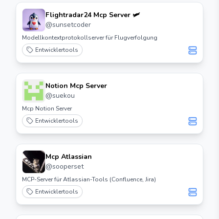
Flightradar24 Mcp Server 🛩️
@
sunsetcoder
Modellkontextprotokollserver für Flugverfolgung
Entwicklertools
Notion Mcp Server
@
suekou
Mcp Notion Server
Entwicklertools
Mcp Atlassian
@
sooperset
MCP-Server für Atlassian-Tools (Confluence, Jira)
Entwicklertools