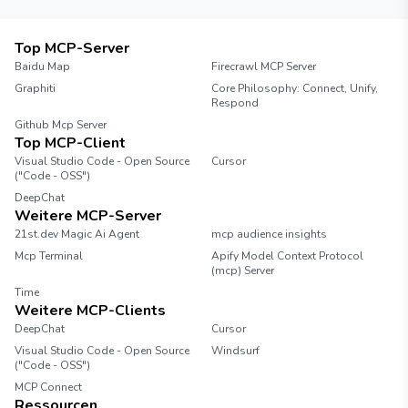
Top MCP-Server
Baidu Map
Firecrawl MCP Server
Graphiti
Core Philosophy: Connect, Unify,
Respond
Github Mcp Server
Top MCP-Client
Visual Studio Code - Open Source
Cursor
("Code - OSS")
DeepChat
Weitere MCP-Server
21st.dev Magic Ai Agent
mcp audience insights
Mcp Terminal
Apify Model Context Protocol
(mcp) Server
Time
Weitere MCP-Clients
DeepChat
Cursor
Visual Studio Code - Open Source
Windsurf
("Code - OSS")
MCP Connect
Ressourcen