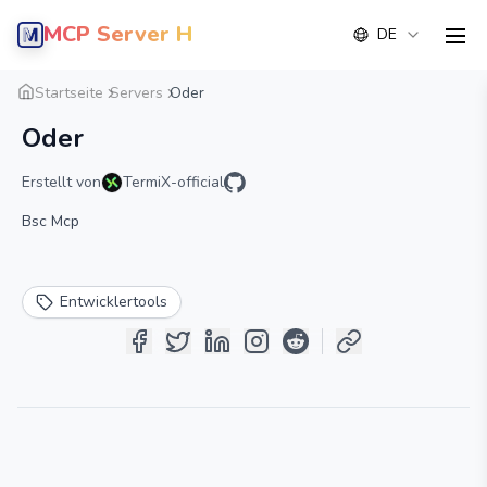
MCP Server Hub
DE
men
Übersicht
Detail
Alternative
Startseite
Servers
Oder
Oder
Erstellt von
TermiX-official
Bsc Mcp
Entwicklertools