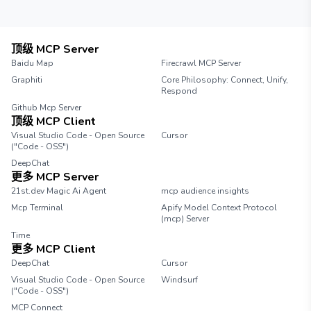
顶级 MCP Server
Baidu Map
Firecrawl MCP Server
Graphiti
Core Philosophy: Connect, Unify,
Respond
Github Mcp Server
顶级 MCP Client
Visual Studio Code - Open Source
Cursor
("Code - OSS")
DeepChat
更多 MCP Server
21st.dev Magic Ai Agent
mcp audience insights
Mcp Terminal
Apify Model Context Protocol
(mcp) Server
Time
更多 MCP Client
DeepChat
Cursor
Visual Studio Code - Open Source
Windsurf
("Code - OSS")
MCP Connect