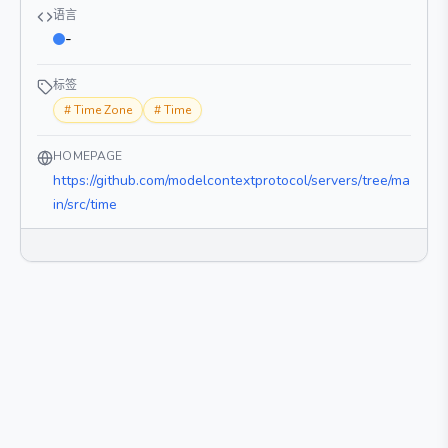
语言
-
标签
#
Time Zone
#
Time
HOMEPAGE
https://github.com/modelcontextprotocol/servers/tree/ma
in/src/time