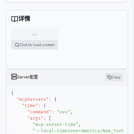
详情
…
Click to load content
Server配置
Copy
{
"mcpServers"
:
{
"time"
:
{
"command"
:
"uvx"
,
"args"
:
[
"mcp-server-time"
,
"--local-timezone=America/New_York"