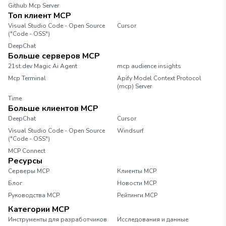
Github Mcp Server
Топ клиент MCP
Visual Studio Code - Open Source
Cursor
("Code - OSS")
DeepChat
Больше серверов MCP
21st.dev Magic Ai Agent
mcp audience insights
Mcp Terminal
Apify Model Context Protocol
(mcp) Server
Time
Больше клиентов MCP
DeepChat
Cursor
Visual Studio Code - Open Source
Windsurf
("Code - OSS")
MCP Connect
Ресурсы
Серверы MCP
Клиенты MCP
Блог
Новости MCP
Руководства MCP
Рейтинги MCP
Категории MCP
Инструменты для разработчиков
Исследования и данные