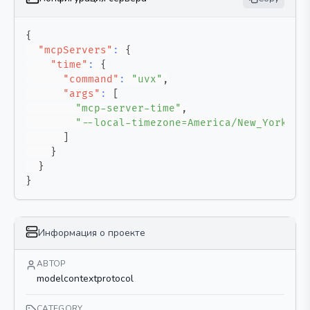
{
"mcpServers"
:
{
"time"
:
{
"command"
:
"uvx"
,
"args"
:
[
"mcp-server-time"
,
"--local-timezone=America/New_York"
]
}
}
}
Информация о проекте
АВТОР
modelcontextprotocol
CATEGORY