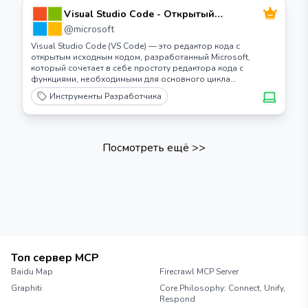
Visual Studio Code - Открытый
исходный код ("Code - OSS")
@
microsoft
Visual Studio Code (VS Code) — это редактор кода с
открытым исходным кодом, разработанный Microsoft,
который сочетает в себе простоту редактора кода с
функциями, необходимыми для основного цикла
редактирования-сборки-отладки.
Инструменты Разработчика
Посмотреть ещё
>>
Топ сервер MCP
Baidu Map
Firecrawl MCP Server
Graphiti
Core Philosophy: Connect, Unify,
Respond