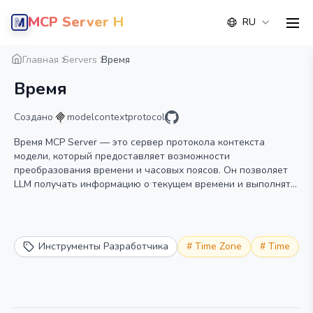
MCP Server Hub
RU
men
Обзор
Деталь
Альтернатива
Главная
Servers
Время
Время
Создано
modelcontextprotocol
Время MCP Server — это сервер протокола контекста
модели, который предоставляет возможности
преобразования времени и часовых поясов. Он позволяет
LLM получать информацию о текущем времени и выполнять
преобразования часовых поясов, используя имена часовых
поясов IANA, с автоматическим определением системного
часового пояса.
Инструменты Разработчика
#
Time Zone
#
Time