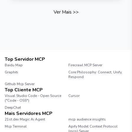
Ver Mais
>>
Top Servidor MCP
Baidu Map
Firecrawl MCP Server
Graphiti
Core Philosophy: Connect, Unify,
Respond
Github Mcp Server
Top Cliente MCP
Visual Studio Code - Open Source
Cursor
("Code - OSS")
DeepChat
Mais Servidores MCP
21st.dev Magic Ai Agent
mcp audience insights
Mcp Terminal
Apify Model Context Protocol
(mcp) Server