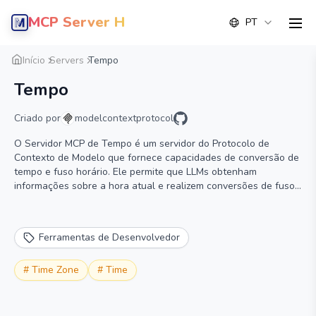
MCP Server Hub
PT
men
Visão geral
Detalhe
Alternativa
Início
Servers
Tempo
Tempo
Criado por
modelcontextprotocol
O Servidor MCP de Tempo é um servidor do Protocolo de
Contexto de Modelo que fornece capacidades de conversão de
tempo e fuso horário. Ele permite que LLMs obtenham
informações sobre a hora atual e realizem conversões de fuso
horário usando nomes de fuso horário da IANA, com detecção
automática do fuso horário do sistema.
Ferramentas de Desenvolvedor
#
Time Zone
#
Time