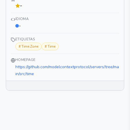
-
IDIOMA
-
ETIQUETAS
#
Time Zone
#
Time
HOMEPAGE
https://github.com/modelcontextprotocol/servers/tree/ma
in/src/time