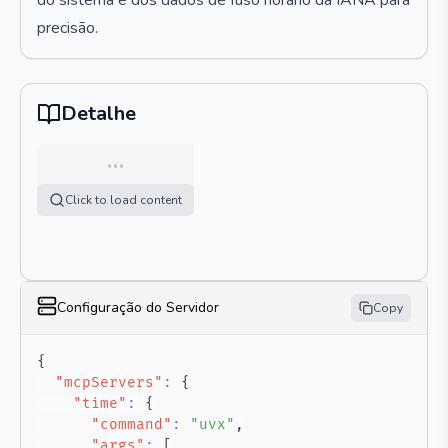
do sistema e dos dados de fuso horário da IANA para
precisão.
Detalhe
…
Click to load content
Configuração do Servidor
Copy
{
"mcpServers"
:
{
"time"
:
{
"command"
:
"uvx"
,
"args"
:
[