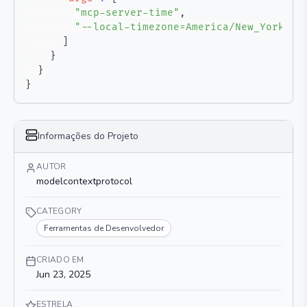
"mcp-server-time"
,
"--local-timezone=America/New_York"
]
}
}
}
Informações do Projeto
AUTOR
modelcontextprotocol
CATEGORY
Ferramentas de Desenvolvedor
CRIADO EM
Jun 23, 2025
ESTRELA