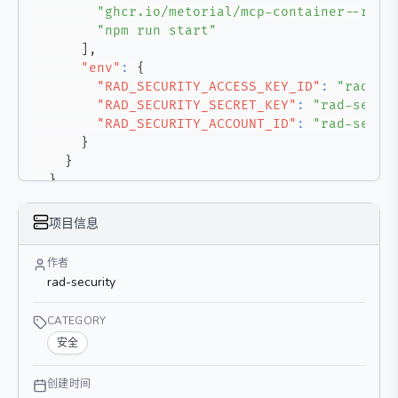
"ghcr.io/metorial/mcp-container--rad-
"npm run start"
]
,
"env"
:
{
"RAD_SECURITY_ACCESS_KEY_ID"
:
"rad-se
"RAD_SECURITY_SECRET_KEY"
:
"rad-secur
"RAD_SECURITY_ACCOUNT_ID"
:
"rad-secur
}
}
}
}
项目信息
作者
rad-security
CATEGORY
安全
创建时间