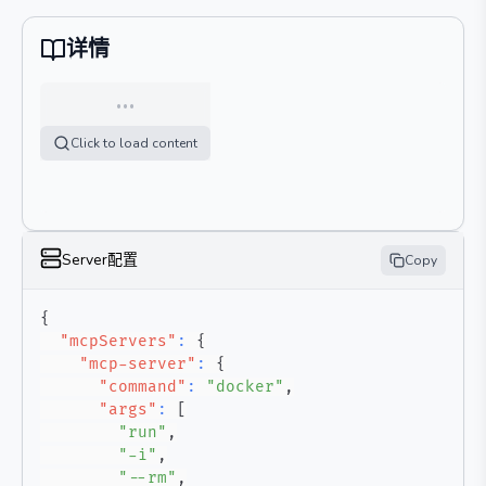
详情
…
Click to load content
Server配置
Copy
{
"mcpServers"
:
{
"mcp-server"
:
{
"command"
:
"docker"
,
"args"
:
[
"run"
,
"-i"
,
"--rm"
,