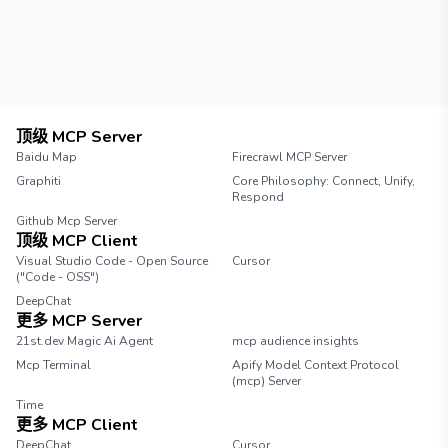
顶级 MCP Server
Baidu Map
Firecrawl MCP Server
Graphiti
Core Philosophy: Connect, Unify,
Respond
Github Mcp Server
顶级 MCP Client
Visual Studio Code - Open Source
Cursor
("Code - OSS")
DeepChat
更多 MCP Server
21st.dev Magic Ai Agent
mcp audience insights
Mcp Terminal
Apify Model Context Protocol
(mcp) Server
Time
更多 MCP Client
DeepChat
Cursor