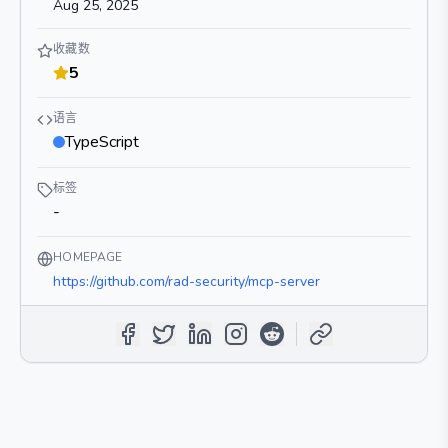
Aug 25, 2025
收藏数
5
语言
TypeScript
标签
-
HOMEPAGE
https://github.com/rad-security/mcp-server