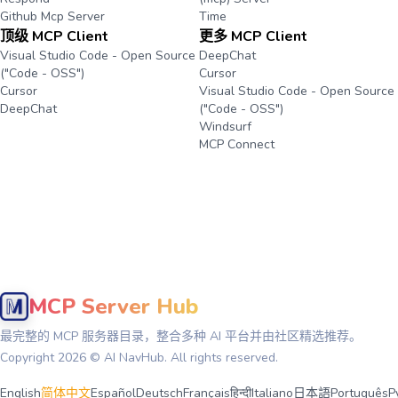
Github Mcp Server
Time
顶级 MCP Client
更多 MCP Client
Visual Studio Code - Open Source
DeepChat
("Code - OSS")
Cursor
Cursor
Visual Studio Code - Open Source
DeepChat
("Code - OSS")
Windsurf
MCP Connect
MCP Server Hub
最完整的 MCP 服务器目录，整合多种 AI 平台并由社区精选推荐。
Copyright
2026
© AI NavHub. All rights reserved.
English
简体中文
Español
Deutsch
Français
हिन्दी
Italiano
日本語
Português
Р