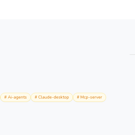
概览
详情
替代方案
#
Ai-agents
#
Claude-desktop
#
Mcp-server