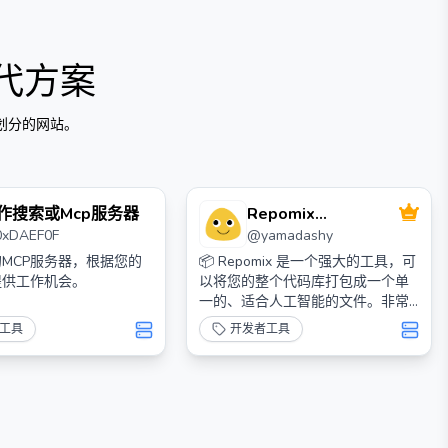
代方案
划分的网站。
作搜索或Mcp服务器
Repomix
0xDAEF0F
@
yamadashy
Yamadashy
MCP服务器，根据您的
📦 Repomix 是一个强大的工具，可
提供工作机会。
以将您的整个代码库打包成一个单
一的、适合人工智能的文件。非常
适合在您需要将代码库提供给大型
工具
开发者工具
语言模型（LLMs）或其他人工智能
工具时使用，如 Claude、
ChatGPT、DeepSeek、
Perplexity、Gemini、Gemma、
Llama、Grok 等。