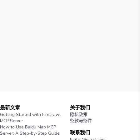
最新文章
关于我们
Getting Started with Firecrawl
隐私政策
MCP Server
条款与条件
How to Use Baidu Map MCP
联系我们
Server: A Step-by-Step Guide
lyqtzs@gmail.com