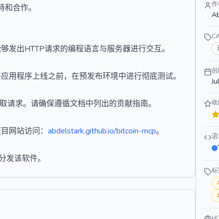
作
支持和合作。
Ab
C
能够发出HTTP请求的编程语言与服务器进行交互。
创
将应用程序上线之前，在预发布环境中进行彻底测试。
Ju
拉取请求。请确保遵循文档中列出的贡献指南。
收
项目网站访问：
abdelstark.github.io/bitcoin-mcp
。
语
和分发该软件。
标
H