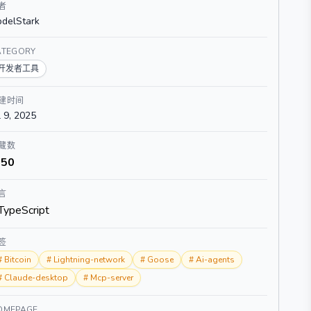
者
delStark
ATEGORY
开发者工具
建时间
l 9, 2025
藏数
50
言
TypeScript
签
#
Bitcoin
#
Lightning-network
#
Goose
#
Ai-agents
#
Claude-desktop
#
Mcp-server
OMEPAGE