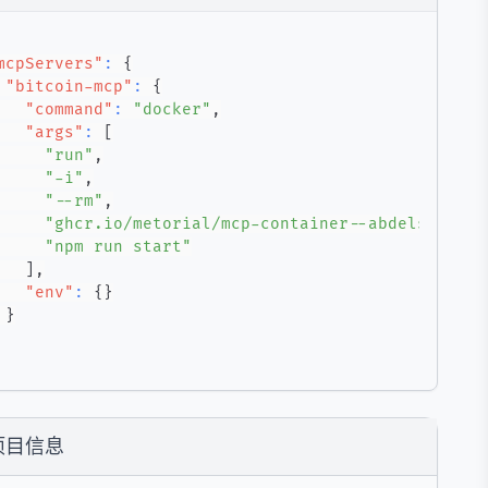
mcpServers"
:
{
"bitcoin-mcp"
:
{
"command"
:
"docker"
,
"args"
:
[
"run"
,
"-i"
,
"--rm"
,
"ghcr.io/metorial/mcp-container--abdelstark--
"npm run start"
]
,
"env"
:
{
}
}
项目信息