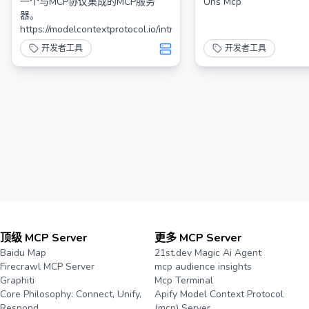
一个与MCP协议集成的MCP服务
Uns Mcp
器。
https://modelcontextprotocol.io/introduction
开发者工具
开发者工具
顶级 MCP Server
更多 MCP Server
Baidu Map
21st.dev Magic Ai Agent
Firecrawl MCP Server
mcp audience insights
Graphiti
Mcp Terminal
Core Philosophy: Connect, Unify,
Apify Model Context Protocol
Respond
(mcp) Server