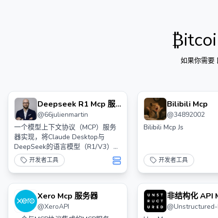
₿itc
如果你需要
Deepseek R1 Mcp 服
Bilibili Mcp
@
66julienmartin
@
34892002
务器
一个模型上下文协议（MCP）服务
Bilibili Mcp Js
器实现，将Claude Desktop与
DeepSeek的语言模型（R1/V3）连
接起来。
开发者工具
开发者工具
Xero Mcp 服务器
非结构化 API 
@
XeroAPI
@
Unstructured-
器