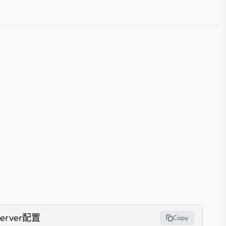
Server配置
Copy