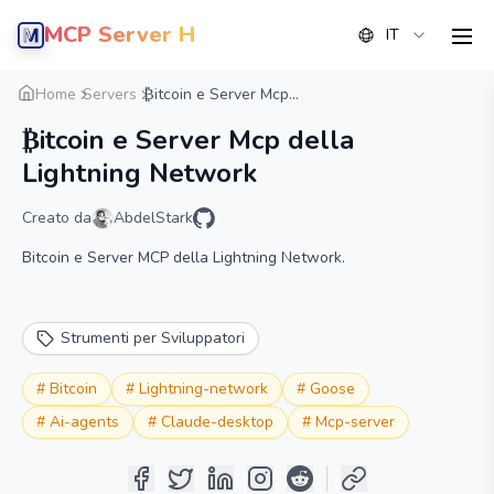
MCP Server Hub
IT
men
Panoramica
Dettaglio
Alternative
Home
Servers
₿itcoin e Server Mcp...
₿itcoin e Server Mcp della
Lightning Network
Creato da
AbdelStark
Bitcoin e Server MCP della Lightning Network.
Strumenti per Sviluppatori
#
Bitcoin
#
Lightning-network
#
Goose
#
Ai-agents
#
Claude-desktop
#
Mcp-server