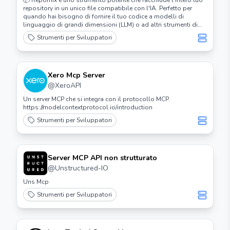
📦 Repomix è uno strumento potente che racchiude l'intero tuo
repository in un unico file compatibile con l'IA. Perfetto per
quando hai bisogno di fornire il tuo codice a modelli di
linguaggio di grandi dimensioni (LLM) o ad altri strumenti di
intelligenza artificiale come Claude, ChatGPT, DeepSeek,
Strumenti per Sviluppatori
Perplexity, Gemini, Gemma, Llama, Grok e altri.
Xero Mcp Server
@
XeroAPI
Un server MCP che si integra con il protocollo MCP.
https://modelcontextprotocol.io/introduction
Strumenti per Sviluppatori
Server MCP API non strutturato
@
Unstructured-IO
Uns Mcp
Strumenti per Sviluppatori