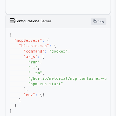
Configurazione Server
Copy
{
"mcpServers"
:
{
"bitcoin-mcp"
:
{
"command"
:
"docker"
,
"args"
:
[
"run"
,
"-i"
,
"--rm"
,
"ghcr.io/metorial/mcp-container--abde
"npm run start"
]
,
"env"
:
{
}
}
}
}