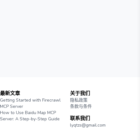
最新文章
关于我们
Getting Started with Firecrawl
隐私政策
MCP Server
条款与条件
How to Use Baidu Map MCP
联系我们
Server: A Step-by-Step Guide
lyqtzs@gmail.com