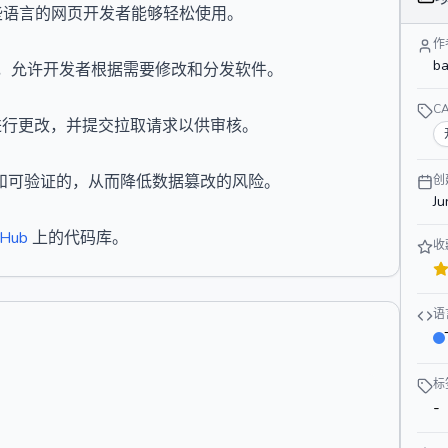
t，使熟悉这些语言的网页开发者能够轻松使用。
作
}
b
费使用，允许开发者根据需要修改和分发软件。
}
C
，进行更改，并提交拉取请求以供审核。
安全和可验证的，从而降低数据篡改的风险。
创
Ju
tHub
上的代码库。
收
语
标
-