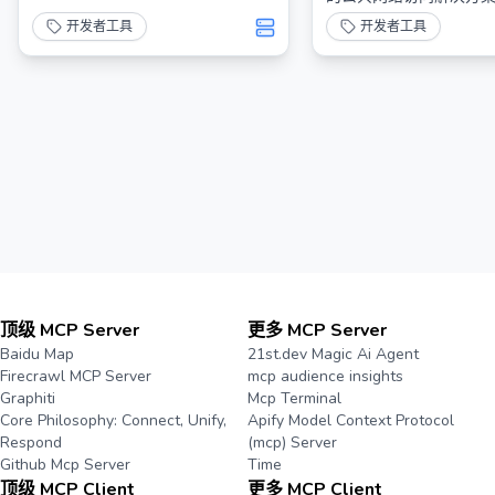
开发者工具
开发者工具
顶级 MCP Server
更多 MCP Server
Baidu Map
21st.dev Magic Ai Agent
Firecrawl MCP Server
mcp audience insights
Graphiti
Mcp Terminal
Core Philosophy: Connect, Unify,
Apify Model Context Protocol
Respond
(mcp) Server
Github Mcp Server
Time
顶级 MCP Client
更多 MCP Client