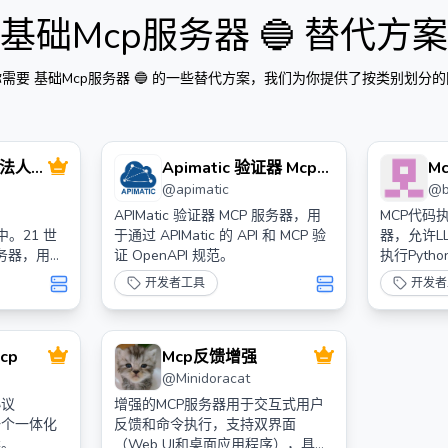
基础Mcp服务器 🔵
替代方案
你需要
基础Mcp服务器 🔵
的一些替代方案，我们为你提供了按类别划分的
 魔法人工
Apimatic 验证器 Mcp
M
@
apimatic
@
服务器
APIMatic 验证器 MCP 服务器，用
MCP代码
e 中。21 世
于通过 APIMatic 的 API 和 MCP 验
器，允许L
 服务器，用于
证 OpenAPI 规范。
执行Pyth
前端进行工
开发者工具
开发者
Mcp
Mcp反馈增强
@
Minidoracat
协议
增强的MCP服务器用于交互式用户
一个一体化
反馈和命令执行，支持双界面
案。
（Web UI和桌面应用程序），具备