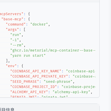
mcpServers"
:
{
"base-mcp"
:
{
"command"
:
"docker"
,
"args"
:
[
"run"
,
"-i"
,
"--rm"
,
"ghcr.io/metorial/mcp-container--base--base-m
"yarn run start"
]
,
"env"
:
{
"COINBASE_API_KEY_NAME"
:
"coinbase-api-key-na
"COINBASE_API_PRIVATE_KEY"
:
"coinbase-api-pri
"SEED_PHRASE"
:
"seed-phrase"
,
"COINBASE_PROJECT_ID"
:
"coinbase-project-id"
,
"ALCHEMY_API_KEY"
:
"alchemy-api-key"
,
"PINATA_JWT"
:
"pinata-jwt"
,
"OPENROUTER_API_KEY"
:
"openrouter-api-key"
,
"CHAIN_ID"
:
"chain-id"
项目信息