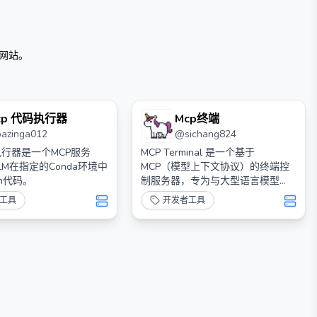
网站。
cp 代码执行器
Mcp终端
bazinga012
@
sichang824
执行器是一个MCP服务
MCP Terminal 是一个基于
LM在指定的Conda环境中
MCP（模型上下文协议）的终端控
on代码。
制服务器，专为与大型语言模型
（LLM）和 AI 助手集成而设计。它
工具
开发者工具
提供了一个标准化的接口，使 AI 可
以执行终端命令并获取输出结果。