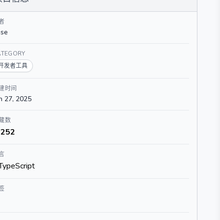
}
}
者
ase
ATEGORY
开发者工具
建时间
n 27, 2025
藏数
252
言
TypeScript
签