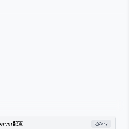
Server配置
Copy