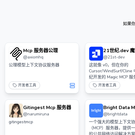
如果
Mcp 服务器公理
21世纪.dev
@
axiomhq
@
21st-dev
智能代理
公理模型上下文协议服务器
这就像 v0，但在你的
Cursor/WindSurf/Clin
纪开发的 Magic MCP
像 Magic 一样与您的
开发者工具
开发者工具
作。
Gitingest Mcp 服务器
Bright Data 
@
narumiruna
@
brightdata
gitingestmcp
一个强大的模型上下文
（MCP）服务器，提供
的公共网络访问解决方