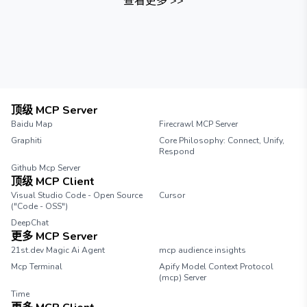
查看更多
>>
顶级 MCP Server
Baidu Map
Firecrawl MCP Server
Graphiti
Core Philosophy: Connect, Unify,
Respond
Github Mcp Server
顶级 MCP Client
Visual Studio Code - Open Source
Cursor
("Code - OSS")
DeepChat
更多 MCP Server
21st.dev Magic Ai Agent
mcp audience insights
Mcp Terminal
Apify Model Context Protocol
(mcp) Server
Time