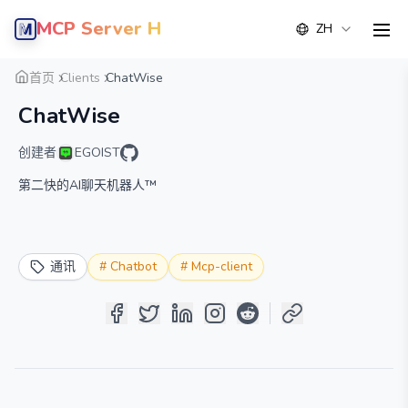
MCP Server Hub
ZH
men
概览
详情
替代方案
首页
Clients
ChatWise
ChatWise
创建者
EGOIST
第二快的AI聊天机器人™
通讯
#
Chatbot
#
Mcp-client