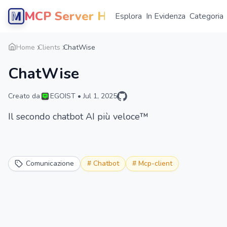
MCP Server Hub
Esplora
In Evidenza
Categoria
Home
Clients
ChatWise
ChatWise
Creato da
EGOIST
•
Jul 1, 2025
Il secondo chatbot AI più veloce™
Comunicazione
#
Chatbot
#
Mcp-client