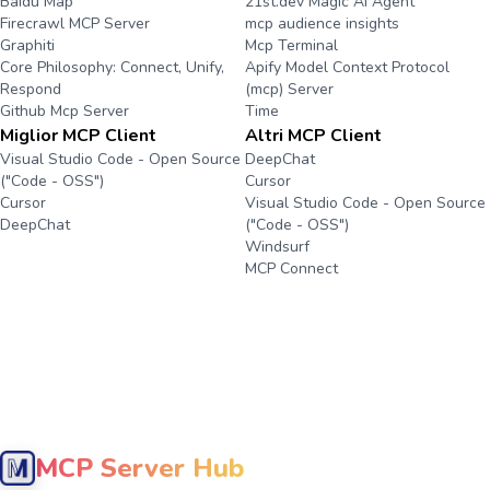
Baidu Map
21st.dev Magic Ai Agent
Firecrawl MCP Server
mcp audience insights
Graphiti
Mcp Terminal
Core Philosophy: Connect, Unify,
Apify Model Context Protocol
Respond
(mcp) Server
Github Mcp Server
Time
Miglior MCP Client
Altri MCP Client
Visual Studio Code - Open Source
DeepChat
("Code - OSS")
Cursor
Cursor
Visual Studio Code - Open Source
DeepChat
("Code - OSS")
Windsurf
MCP Connect
MCP Server Hub