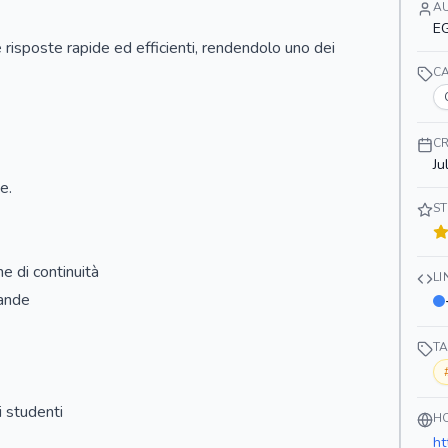
A
E
risposte rapide ed efficienti, rendendolo uno dei
C
CR
Ju
e.
ST
ne di continuità
L
mande
T
 studenti
H
ht