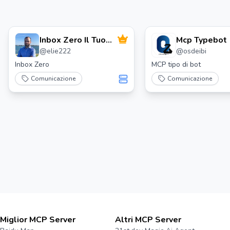
Inbox Zero Il Tuo
Mcp Typebot
@
elie222
@
osdeibi
Assistente Email Ai
Inbox Zero
MCP tipo di bot
Comunicazione
Comunicazione
Miglior MCP Server
Altri MCP Server