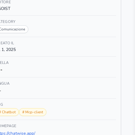
UTORE
GOIST
ATEGORY
Comunicazione
EATO IL
l 1, 2025
ELLA
-
INGUA
-
AG
#
Chatbot
#
Mcp-client
OMEPAGE
tps://chatwise.app/