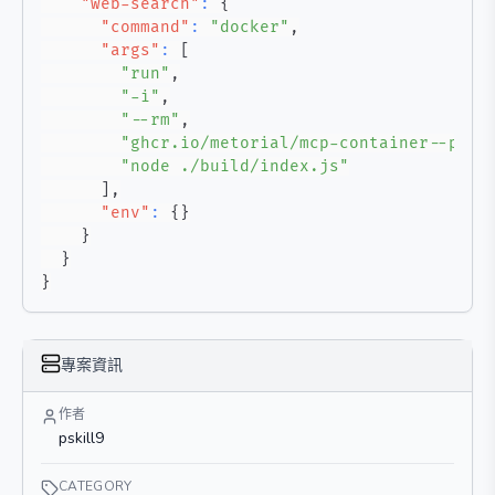
"web-search"
:
{
"command"
:
"docker"
,
"args"
:
[
"run"
,
"-i"
,
"--rm"
,
"ghcr.io/metorial/mcp-container--pski
"node ./build/index.js"
]
,
"env"
:
{
}
}
}
}
專案資訊
作者
pskill9
CATEGORY