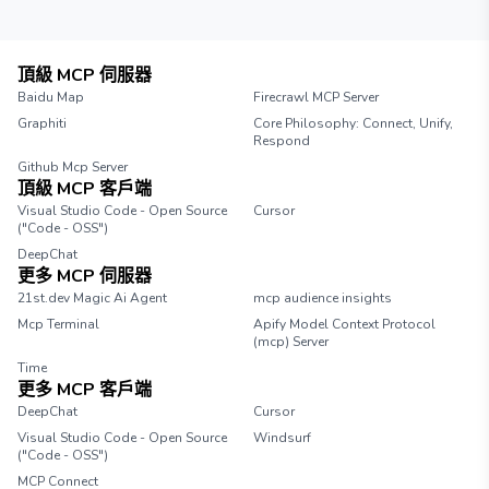
頂級 MCP 伺服器
Baidu Map
Firecrawl MCP Server
Graphiti
Core Philosophy: Connect, Unify,
Respond
Github Mcp Server
頂級 MCP 客戶端
Visual Studio Code - Open Source
Cursor
("Code - OSS")
DeepChat
更多 MCP 伺服器
21st.dev Magic Ai Agent
mcp audience insights
Mcp Terminal
Apify Model Context Protocol
(mcp) Server
Time
更多 MCP 客戶端
DeepChat
Cursor
Visual Studio Code - Open Source
Windsurf
("Code - OSS")
MCP Connect