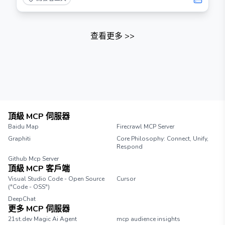
查看更多
>>
頂級 MCP 伺服器
Baidu Map
Firecrawl MCP Server
Graphiti
Core Philosophy: Connect, Unify,
Respond
Github Mcp Server
頂級 MCP 客戶端
Visual Studio Code - Open Source
Cursor
("Code - OSS")
DeepChat
更多 MCP 伺服器
21st.dev Magic Ai Agent
mcp audience insights