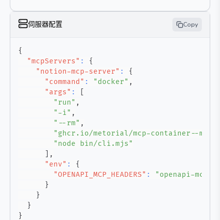
伺服器配置
Copy
{
"mcpServers"
:
{
"notion-mcp-server"
:
{
"command"
:
"docker"
,
"args"
:
[
"run"
,
"-i"
,
"--rm"
,
"ghcr.io/metorial/mcp-container--make
"node bin/cli.mjs"
]
,
"env"
:
{
"OPENAPI_MCP_HEADERS"
:
"openapi-mcp-h
}
}
}
}