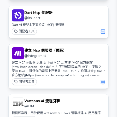
Dart Mcp 伺服器
@
its-dart
Dart AI 模型上下文协议 (MCP) 服务器
開發者工具
建立 Mcp 伺服器（舊版）
@
integromat
建立 MCP 伺服器 步驟 1: 下載 MCP 1. 前往 [MCP 官方網站]
(http://mcp.ocean-labs.de/)。 2. 下載最新版本的 MCP。 步驟 2:
安裝 Java 1. 確保你的電腦上已安裝 Java JDK。 2. 你可以從 [Oracle
官方網站](https://www.oracle.com/java/technologies/javase-
jdk11-downloads.html) 下載並安裝最新版本的 JDK。 步驟 3: 解
開發者工具
壓 MCP 1. 將下載的 MCP 壓縮檔解壓到你想要的資料夾中。 步驟 4:
配置 MCP 1. 打開解壓後的 MCP 資料夾。 2. 編輯 `mcp.cfg` 檔案，
根據你的需求進行配置。 步驟 5: 啟動 MCP 1. 在 MCP 資料夾中，找
到 `start.bat`（Windows）或 `start.sh`（Linux/Mac）。 2. 雙擊
或在終端中運行該檔案以啟動 MCP 伺服器。 步驟 6: 測試伺服器 1.
Watsonx.ai 流程引擎
打開 Minecraft 客戶端。 2. 在伺服器列表中添加你的 MCP 伺服器 IP
@
IBM
地址。 3. 連接並測試伺服器是否正常運行。 常見問題 - 如何更新
MCP？ - 下載最新版本並重複上述步驟。 - 伺服器無法啟動？ - 檢查
範例和教程，用於使用 watsonx.ai Flows 引擎構建 AI 應用程序