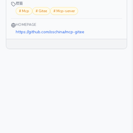
標籤
#
Mcp
#
Gitee
#
Mcp-server
HOMEPAGE
https://github.com/oschina/mcp-gitee