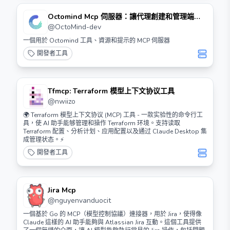
Octomind Mcp 伺服器：讓代理創建和管理端到
端測試
@
OctoMind-dev
一個用於 Octomind 工具、資源和提示的 MCP 伺服器
開發者工具
Tfmcp: Terraform 模型上下文协议工具
@
nwiizo
🌍 Terraform 模型上下文协议 (MCP) 工具 - 一款实验性的命令行工
具，使 AI 助手能够管理和操作 Terraform 环境。支持读取
Terraform 配置、分析计划、应用配置以及通过 Claude Desktop 集
成管理状态。⚡️
開發者工具
Jira Mcp
@
nguyenvanduocit
一個基於 Go 的 MCP（模型控制協議）連接器，用於 Jira，使得像
Claude 這樣的 AI 助手能夠與 Atlassian Jira 互動。這個工具提供