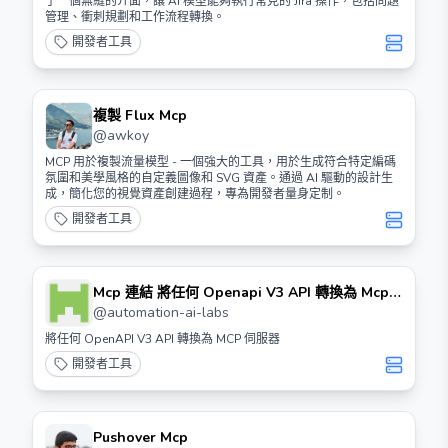
了一個無縫的介面，讓 AI 模型能夠執行常見的 Jira 操作，包括問題
管理、衝刺規劃和工作流程轉換。
開發者工具
複製 Flux Mcp
@
awkoy
MCP 用於複製流量模型 - 一個強大的工具，用於生成符合特定編碼
氛圍和美學風格的自定義圖像和 SVG 資產。通過 AI 驅動的設計生
成，簡化您的視覺資產創建過程，專為開發者量身定制。
開發者工具
Mcp 連結 將任何 Openapi V3 API 轉換為 Mcp
伺服器
@
automation-ai-labs
將任何 OpenAPI V3 API 轉換為 MCP 伺服器
開發者工具
Pushover Mcp