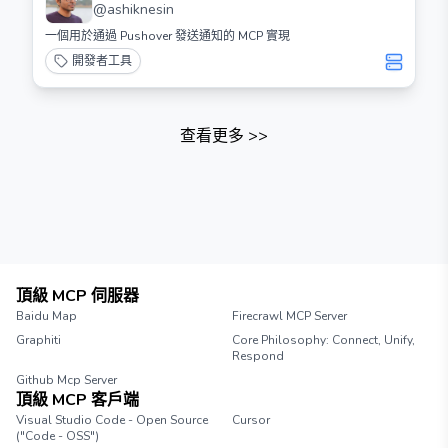
@
ashiknesin
一個用於通過 Pushover 發送通知的 MCP 實現
開發者工具
查看更多
>>
頂級 MCP 伺服器
Baidu Map
Firecrawl MCP Server
Graphiti
Core Philosophy: Connect, Unify,
Respond
Github Mcp Server
頂級 MCP 客戶端
Visual Studio Code - Open Source
Cursor
("Code - OSS")