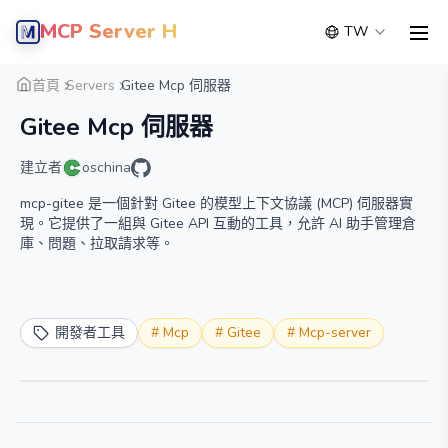
MCP Server Hub
TW
men
概覽
詳細
替代方案
首頁
Servers
Gitee Mcp 伺服器
Gitee Mcp 伺服器
建立者
oschina
mcp-gitee 是一個針對 Gitee 的模型上下文協議 (MCP) 伺服器實
現。它提供了一組與 Gitee API 互動的工具，允許 AI 助手管理倉
庫、問題、拉取請求等。
開發者工具
#
Mcp
#
Gitee
#
Mcp-server