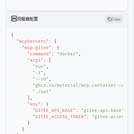
伺服器配置
Copy
{
"mcpServers"
:
{
"mcp-gitee"
:
{
"command"
:
"docker"
,
"args"
:
[
"run"
,
"-i"
,
"--rm"
,
"ghcr.io/metorial/mcp-container--osch
"./out"
]
,
"env"
:
{
"GITEE_API_BASE"
:
"gitee-api-base"
,
"GITEE_ACCESS_TOKEN"
:
"gitee-access-t
}
}