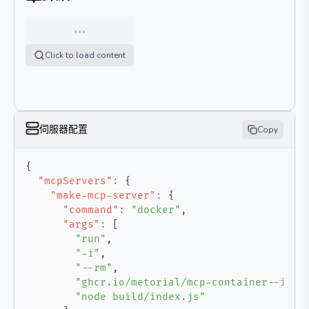
…
Click to load content
伺服器配置
Copy
{
"mcpServers"
:
{
"make-mcp-server"
:
{
"command"
:
"docker"
,
"args"
:
[
"run"
,
"-i"
,
"--rm"
,
"ghcr.io/metorial/mcp-container--inte
"node build/index.js"