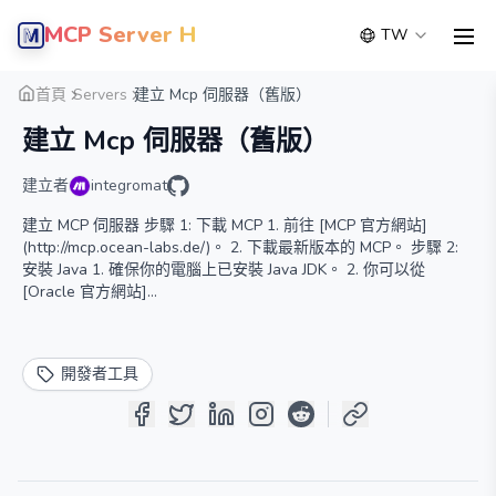
MCP Server Hub
TW
men
概覽
詳細
替代方案
首頁
Servers
建立 Mcp 伺服器（舊版）
建立 Mcp 伺服器（舊版）
建立者
integromat
建立 MCP 伺服器 步驟 1: 下載 MCP 1. 前往 [MCP 官方網站]
(http://mcp.ocean-labs.de/)。 2. 下載最新版本的 MCP。 步驟 2:
安裝 Java 1. 確保你的電腦上已安裝 Java JDK。 2. 你可以從
[Oracle 官方網站]
(https://www.oracle.com/java/technologies/javase-jdk11-
downloads.html) 下載並安裝最新版本的 JDK。 步驟 3: 解壓 MCP
1. 將下載的 MCP 壓縮檔解壓到你想要的資料夾中。 步驟 4: 配置
開發者工具
MCP 1. 打開解壓後的 MCP 資料夾。 2. 編輯 `mcp.cfg` 檔案，根據
你的需求進行配置。 步驟 5: 啟動 MCP 1. 在 MCP 資料夾中，找到
`start.bat`（Windows）或 `start.sh`（Linux/Mac）。 2. 雙擊或
在終端中運行該檔案以啟動 MCP 伺服器。 步驟 6: 測試伺服器 1.
打開 Minecraft 客戶端。 2. 在伺服器列表中添加你的 MCP 伺服器
IP 地址。 3. 連接並測試伺服器是否正常運行。 常見問題 - 如何更