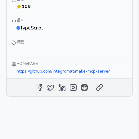
109
語言
TypeScript
標籤
-
HOMEPAGE
https://github.com/integromat/make-mcp-server