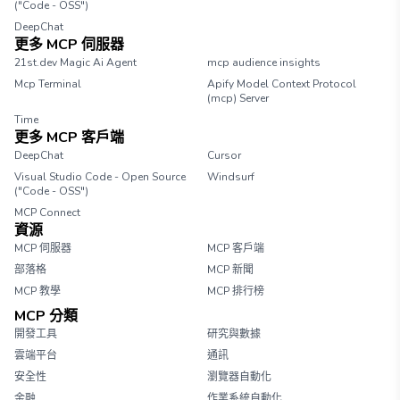
("Code - OSS")
DeepChat
更多 MCP 伺服器
21st.dev Magic Ai Agent
mcp audience insights
Mcp Terminal
Apify Model Context Protocol
(mcp) Server
Time
更多 MCP 客戶端
DeepChat
Cursor
Visual Studio Code - Open Source
Windsurf
("Code - OSS")
MCP Connect
資源
MCP 伺服器
MCP 客戶端
部落格
MCP 新聞
MCP 教學
MCP 排行榜
MCP 分類
開發工具
研究與數據
雲端平台
通訊
安全性
瀏覽器自動化
金融
作業系統自動化