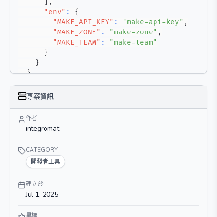
]
,
"env"
:
{
"MAKE_API_KEY"
:
"make-api-key"
,
"MAKE_ZONE"
:
"make-zone"
,
"MAKE_TEAM"
:
"make-team"
}
}
}
}
專案資訊
作者
integromat
CATEGORY
開發者工具
建立於
Jul 1, 2025
星標