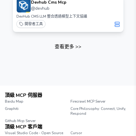
Devhub Cms Mcp
@
devhub
DevHub CMS LLM 整合透過模型上下文協議
開發者工具
查看更多
>>
頂級 MCP 伺服器
Baidu Map
Firecrawl MCP Server
Graphiti
Core Philosophy: Connect, Unify,
Respond
Github Mcp Server
頂級 MCP 客戶端
Visual Studio Code - Open Source
Cursor