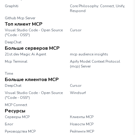
Graphiti
Core Philosophy: Connect, Unify,
Respond
Github Mcp Server
Топ клиент MCP
Visual Studio Code - Open Source
Cursor
("Code - OSS")
DeepChat
Больше серверов MCP
21st.dev Magic Ai Agent
mcp audience insights
Mcp Terminal
Apify Model Context Protocol
(mcp) Server
Time
Больше клиентов MCP
DeepChat
Cursor
Visual Studio Code - Open Source
Windsurf
("Code - OSS")
MCP Connect
Ресурсы
Серверы MCP
Клиенты MCP
Блог
Новости MCP
Руководства MCP
Рейтинги MCP