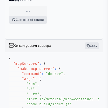
…
Click to load content
Конфигурация сервера
Copy
{
"mcpServers"
:
{
"make-mcp-server"
:
{
"command"
:
"docker"
,
"args"
:
[
"run"
,
"-i"
,
"--rm"
,
"ghcr.io/metorial/mcp-container--inte
"node build/index.js"