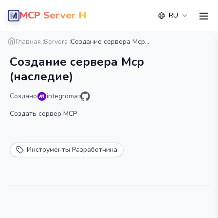
MCP Server Hub
RU
men
Обзор
Деталь
Альтернатива
Главная
Servers
Создание сервера Mcp...
Создание сервера Mcp
(наследие)
Создано
integromat
Создать сервер MCP
Инструменты Разработчика