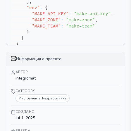
]
,
"env"
:
{
"MAKE_API_KEY"
:
"make-api-key"
,
"MAKE_ZONE"
:
"make-zone"
,
"MAKE_TEAM"
:
"make-team"
}
}
}
}
Информация о проекте
АВТОР
integromat
CATEGORY
Инструменты Разработчика
СОЗДАНО
Jul 1, 2025
ЗВЕЗДА