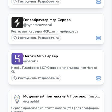
Инструменты Разработчика
Гипербраузер Mcp Сервер
@
hyperbrowserai
Реализация сервера MCP для гипербраузера
Инструменты Разработчика
Heroku Mcp Сервер
@
heroku
Heroku Платформа MCP Сервер с использованием Heroku
CLI
Инструменты Разработчика
Модельный Контекстный Протокол (mcp)
Сервер для Платформы Graphlit
@
graphlit
Сервер протокола контекста модели (MCP) для платформы