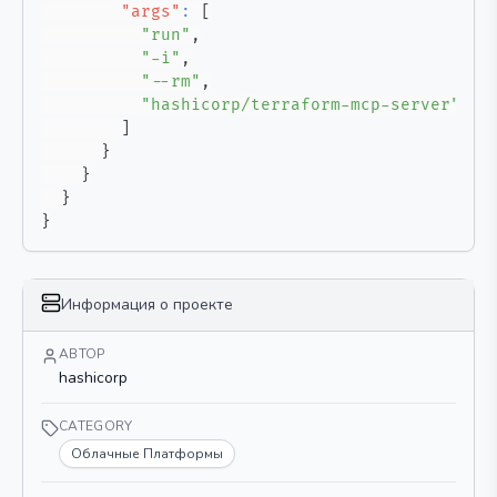
"args"
:
[
"run"
,
"-i"
,
"--rm"
,
"hashicorp/terraform-mcp-server"
]
}
}
}
}
Информация о проекте
АВТОР
hashicorp
CATEGORY
Облачные Платформы