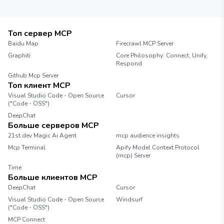
Топ сервер MCP
Baidu Map
Firecrawl MCP Server
Graphiti
Core Philosophy: Connect, Unify,
Respond
Github Mcp Server
Топ клиент MCP
Visual Studio Code - Open Source
Cursor
("Code - OSS")
DeepChat
Больше серверов MCP
21st.dev Magic Ai Agent
mcp audience insights
Mcp Terminal
Apify Model Context Protocol
(mcp) Server
Time
Больше клиентов MCP
DeepChat
Cursor
Visual Studio Code - Open Source
Windsurf
("Code - OSS")
MCP Connect