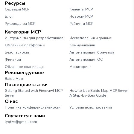
Ресурсы
Серверы MCP
Клиенты MCP
Блог
Новости MCP
Руководства MCP
Рейтинги MCP
Категории MCP
Инструменты для разработчиков
Исследования и данные
Облачные платформы
Коммуникации
Безопасность
Автоматизация браузера
Финансы
Автоматизация ОС
Облачное хранилище
Мониторинг
Рекомендуемое
Baidu Map
Последние статьи
Getting Started with Firecrawl MCP
How to Use Baidu Map MCP Server:
Server
A Step-by-Step Guide
О нас
Политика конфиденциальности
Условия использования
Связаться с нами
lyqtzs@gmail.com