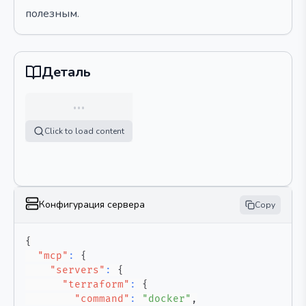
полезным.
Деталь
…
Click to load content
Конфигурация сервера
Copy
{
"mcp"
:
{
"servers"
:
{
"terraform"
:
{
"command"
:
"docker"
,