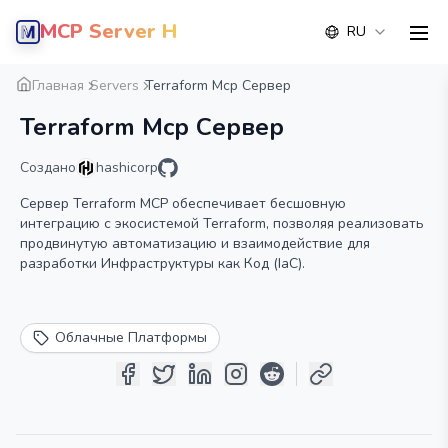
MCP Server Hub
RU
men
Обзор
Деталь
Альтернатива
Главная
Servers
Terraform Mcp Сервер
Terraform Mcp Сервер
Создано
hashicorp
Сервер Terraform MCP обеспечивает бесшовную
интеграцию с экосистемой Terraform, позволяя реализовать
продвинутую автоматизацию и взаимодействие для
разработки Инфраструктуры как Код (IaC).
Облачные Платформы