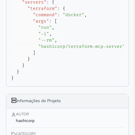
"servers"
:
{
"terraform"
:
{
"command"
:
"docker"
,
"args"
:
[
"run"
,
"-i"
,
"--rm"
,
"hashicorp/terraform-mcp-server"
]
}
}
}
}
Informações do Projeto
AUTOR
hashicorp
CATEGORY