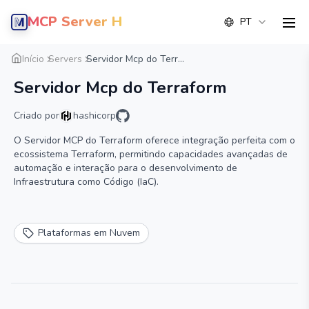
MCP Server Hub
PT
men
Visão geral
Detalhe
Alternativa
Início
Servers
Servidor Mcp do Terr...
Servidor Mcp do Terraform
Criado por
hashicorp
O Servidor MCP do Terraform oferece integração perfeita com o
ecossistema Terraform, permitindo capacidades avançadas de
automação e interação para o desenvolvimento de
Infraestrutura como Código (IaC).
Plataformas em Nuvem