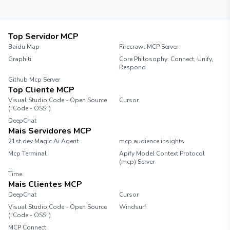
Top Servidor MCP
Baidu Map
Firecrawl MCP Server
Graphiti
Core Philosophy: Connect, Unify,
Respond
Github Mcp Server
Top Cliente MCP
Visual Studio Code - Open Source
Cursor
("Code - OSS")
DeepChat
Mais Servidores MCP
21st.dev Magic Ai Agent
mcp audience insights
Mcp Terminal
Apify Model Context Protocol
(mcp) Server
Time
Mais Clientes MCP
DeepChat
Cursor
Visual Studio Code - Open Source
Windsurf
("Code - OSS")
MCP Connect