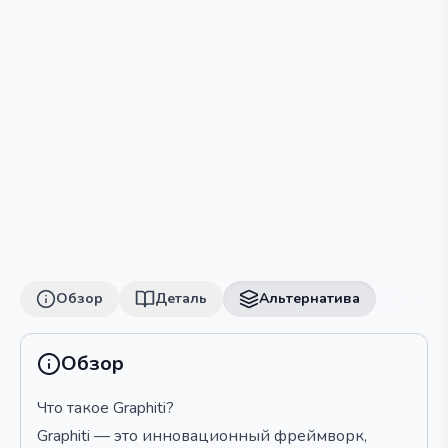
Обзор
Деталь
Альтернатива
Обзор
Что такое Graphiti?
Graphiti — это инновационный фреймворк,