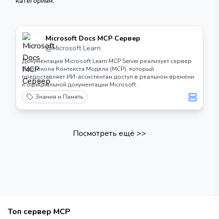
категориям.
Microsoft Docs MCP Сервер
@
Microsoft Learn
Документация Microsoft Learn MCP Server реализует сервер
Протокола Контекста Модели (MCP), который
предоставляет ИИ-ассистентам доступ в реальном времени
к официальной документации Microsoft.
Знания и Память
Посмотреть ещё
>>
Топ сервер MCP