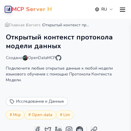
MCP Server Hub
RU
men
Обзор
Деталь
Альтернатива
Главная
Servers
Открытый контекст пр...
Открытый контекст протокола
модели данных
Создано
OpenDataMCP
Подключите любые открытые данные к любой модели
языкового обучения с помощью Протокола Контекста
Модели.
Исследования и Данные
#
Mcp
#
Open-data
#
Llm