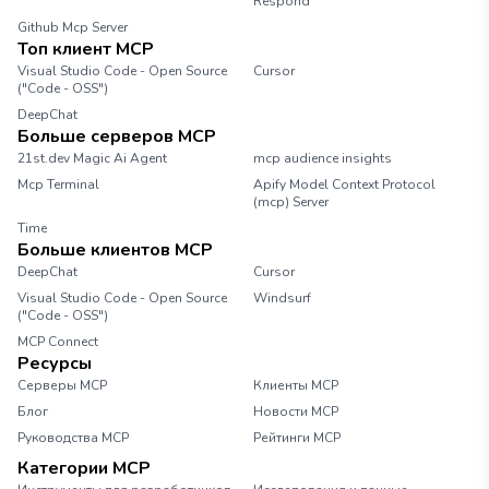
Respond
Github Mcp Server
Топ клиент MCP
Visual Studio Code - Open Source
Cursor
("Code - OSS")
DeepChat
Больше серверов MCP
21st.dev Magic Ai Agent
mcp audience insights
Mcp Terminal
Apify Model Context Protocol
(mcp) Server
Time
Больше клиентов MCP
DeepChat
Cursor
Visual Studio Code - Open Source
Windsurf
("Code - OSS")
MCP Connect
Ресурсы
Серверы MCP
Клиенты MCP
Блог
Новости MCP
Руководства MCP
Рейтинги MCP
Категории MCP