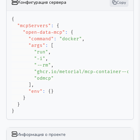
Конфигурация сервера
Copy
{
"mcpServers"
:
{
"open-data-mcp"
:
{
"command"
:
"docker"
,
"args"
:
[
"run"
,
"-i"
,
"--rm"
,
"ghcr.io/metorial/mcp-container--open
"odmcp"
]
,
"env"
:
{
}
}
}
}
Информация о проекте